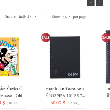
per page
เรียงจาก
Show
อ่อนปั๊มฟอยล์
สมุดปกอ่อนริมลวด ตรา
ส
 Mouse - 246
ช้าง ISPIRA-101 B5 70
ช้
0 ฿
แกรม 60 แผ่น คละสี
50.00 ฿
30.00 ฿
57.50 ฿