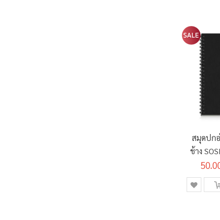
สมุดปกอ
ช้าง SO
แกรม 6
50.0