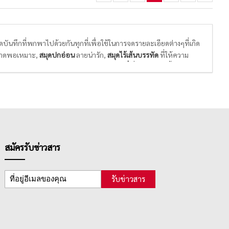
นทึกที่พกพาไปด้วยกันทุกที่เพื่อใช้ในการจดรายละเอียดต่างๆที่เกิด
าดพอเหมาะ,
สมุดปกอ่อน
ลายน่ารัก,
สมุดไร้เส้นบรรทัด
ที่ให้ความ
ละการวาดภาพ และ
สมุดแพลนเนอร์ หรือไดอารี่
ที่จะมีปฎิทินทั้งปีให้จด
าในแต่ละปี
สมัครรับข่าวสาร
รับข่าวสาร