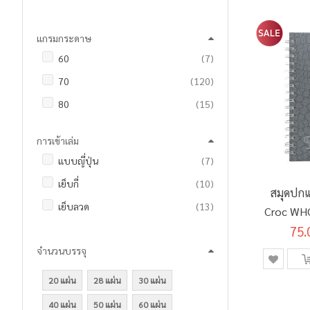
รายการ
MASTER ART
3
แกรมกระดาษ
รายการ
นัดพบเครื่องเขียน
4
รายการ
60
7
รายการ
70
120
รายการ
80
15
การเข้าเล่ม
รายการ
แบบญี่ปุ่น
7
รายการ
เย็บกี่
10
สมุดปกแ
รายการ
เย็บลวด
13
Croc WH
รายการ
ริมลวด
102
75.
จำนวนบรรจุ
20 แผ่น
28 แผ่น
30 แผ่น
40 แผ่น
50 แผ่น
60 แผ่น