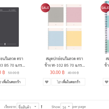
่อนริมลวด ตรา
สมุดปกอ่อนริมลวด ตรา
ส
03 B5 70 แกรม
ช้าง W-102 B5 70 แกรม
ช้
0 ฿
แผ่น สีเทา
30.00 ฿
60 แผ่น
50.00 ฿
40.00 ฿
เพิ่มในตะกร้า
เพิ่มในตะกร้า
per page
เรียงจาก
Show