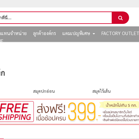
ัวแทนจำหน่าย
ลูกค้าองค์กร
แคมเปญพิเศษ
FACTORY OUTLE
NE
ึก
สมุดปกอ่อน
สมุดไร้เส้น