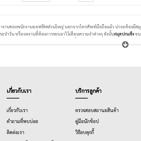
ำงานของพนักงานออฟฟิศส่วนใหญ่ นอกจากโทรศัพท์มือถือแล้ว น่าจะต้องมีสมุดบั
ประจำวัน หรือจดงานที่ต้องการพกเอาไว้เตือนความจำต่างๆ ดังนั้น
ส
มุดปกแข็ง
ขน
รเขียนและวาดภาพ,
สมุดลายตาราง
ที่ใช้ได้ทั้งการจดทั่วไปและการวาดตารางแ
รายวัน รายเดือน เหมาะมากสำหรับคนรักการจดบันทึกเหตุการณ์ต่างๆทุกช่วงเวล
เกี่ยวกับเรา
บริการลูกค้า
เกี่ยวกับเรา
ตรวจสอบสถานะสินค้า
คำถามที่พบบ่อย
คู่มือนักช้อป
ติดต่อเรา
วิธีลบคุกกี้