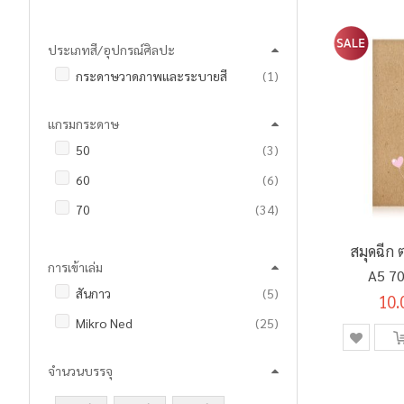
รายการ
RENAISSANCE
4
ประเภทสี/อุปกรณ์ศิลปะ
รายการ
นัดพบเครื่องเขียน
8
ชิ้น
กระดาษวาดภาพและระบายสี
1
แกรมกระดาษ
รายการ
50
3
รายการ
60
6
รายการ
70
34
รายการ
200
4
สมุดฉีก
การเข้าเล่ม
A5 70
รายการ
สันกาว
5
10.
รายการ
Mikro Ned
25
จำนวนบรรจุ