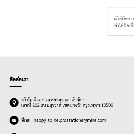
เมื่อชีวิตก
ทำให้ต้องซ
งานเขียนการ
เหมาะกับกา
เยอะ นอกจาก
และออกราย
ติดต่อเรา
บริษัท ดี เอช เอ สยามวาลา จำกัด :
เลขที่ 202 ถนนสุรวงศ์ เขตบางรัก กรุงเทพฯ 10500
อีเมล :
happy_to_help@stationerymine.com