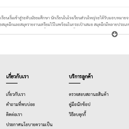
ารเรียนเริ่มเข้าสู่ระดับมัธยมศึกษา นักเรียนในโรงเรียนส่วนใหญ่จะได้รับมอบหมาย
ื้อสมุดฉีกและสมุดรายงานเตรียมไว้ในพร้อมในกระเป๋าเสมอ สมุดฉีกมีหลายประเภท
บ้าน เขียนรายงานส่งครู มีทั้งแบบมีเส้นสีแดงกั้นหน้าและไม่มีเส้น นักเรียนสาม
รเรียนวิชาเลขเป็นอย่างมาก เหมาะกับการใช้ในการสร้างกราฟ หรือแผนผังต่างๆให
นี้ยังมี
สมุดบัญชี
รายวัน
ที่นักเรียนพาณิชย์จะใช้ในการเรียนงบกำไรขาดทุน หรือ
วันได้
เกี่ยวกับเรา
บริการลูกค้า
เกี่ยวกับเรา
ตรวจสอบสถานะสินค้า
คำถามที่พบบ่อย
คู่มือนักช้อป
ติดต่อเรา
วิธีลบคุกกี้
ประกาศนโยบายความเป็น