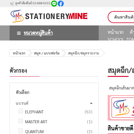
ลูกค้าสัมพันธ์ 02-668-0102
หน้าแรก
ต
หมวดหมู่สินค้า
SCHOOL ZO
หน้าแรก
สมุด / แบบฟอร์ม
สมุดฉีก/สมุดรายงาน
สมุดฉีก/
ตัวกรอง
สมุดฉีกเส้นม
ตัวเลือก
แบรนด์
รายการ
ELEPHANT
53
ชิ้น
MASTER ART
1
สินค้าขายดี
รายการ
QUANTUM
3