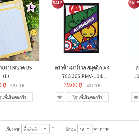
ายงานขนาด B5
ตราช้างมาร์เวล สมุดฉีก A4
ส
(L)
70G 30S PMV-104
10
0 ฿
39.00 ฿
(1x12)
59.00 ฿
40.00 ฿
เพิ่มในตะกร้า
เพิ่มในตะกร้า
per page
เรียงจาก
Show