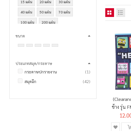
15 แผ่น
20 แผ่น
30 แผ่น
40 แผ่น
50 แผ่น
70 แผ่น
100 แผ่น
200 แผ่น
ขนาด
ประเภทสมุด/กระดาษ
ชิ้น
กระดาษปกรายงาน
1
รายการ
สมุดฉีก
42
(Clearan
ช้าง รุ่น
12.0
แกร
(S