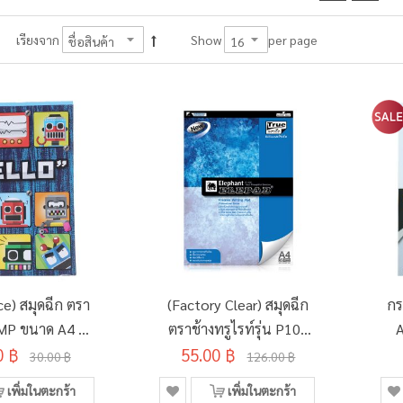
per page
เรียงจาก
Show
ce) สมุดฉีก ตรา
(Factory Clear) สมุดฉีก
กร
 FMP ขนาด A4 70
ตราช้างทรูไรท์รุ่น P101
A
0 ฿
ม 50 แผ่น
70แกรม 50แผ่น (3เล่ม/
55.00 ฿
30.00 ฿
126.00 ฿
D134495)
แพ็ค)
เพิ่มในตะกร้า
เพิ่มในตะกร้า