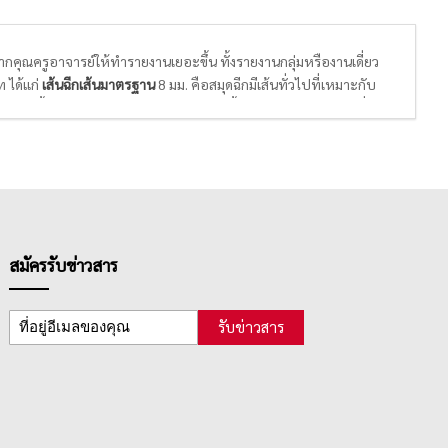
จากคุณครูอาจารย์ให้ทำรายงานเยอะขึ้น ทั้งรายงานกลุ่มหรืองานเดี่ยว
 ได้แก่
เส้นฉีกเส้นมาตรฐาน
8 มม. คือสมุดฉีกมีเส้นทั่วไปที่เหมาะกับ
ารถเลือกซื้อได้ตามความเหมาะสม นอกจากนี้ยังมี
สมุดฉีกลายตาราง
ที่
้ได้ตามโจทย์คณิตศาสตร์ ชีวิตการเรียนเลขที่แสนยากก็จะง่ายขึ้น
เจ้าของกิจการจะใช้ในการทำสมุดบัญชีอย่างง่ายๆใช้จดบันทึกเงินเข้า
สมัครรับข่าวสาร
รับข่าวสาร