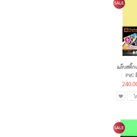
แล็บสติ๊ก
PVC ส
240.0