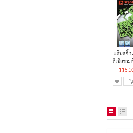
แล็บสติ๊ก
สีเขียวสะ
115.0