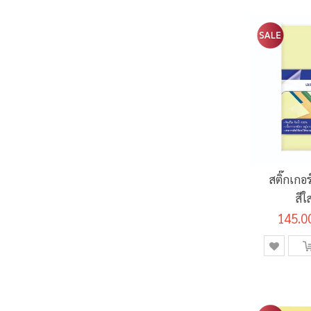
สติ๊กเกอ
สีใ
145.0