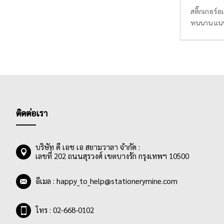
สติ๊กเกอร์อ
ทนนาน แนบส
นาน ไม่หลุ
นี้สติ๊กเกอ
ติดต่อเรา
บริษัท ดี เอช เอ สยามวาลา จำกัด :
เลขที่ 202 ถนนสุรวงศ์ เขตบางรัก กรุงเทพฯ 10500
อีเมล :
happy_to_help@stationerymine.com
โทร : 02-668-0102