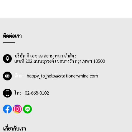
ต้องการพกเอาไว้เตือนความจำต่างๆ ดังนั้น
ส
มุดปกแข็ง
ขนาดพอ
เหมาะ,
สมุดปกอ่อน
ลายน่ารัก,
สมุดไร้เส้นบรรทัด
ที่ให้ความอิสระใน
การเขียนและวาดภาพ,
สมุดลายตาราง
ที่ใช้ได้ทั้งการจดทั่วไปและ
การวาดตารางและการวาดภาพ และ
สมุดแพลนเนอร์ หรือไดอารี่
ที่จะ
มีปฎิทินทั้งปีให้จดบันทึกเป็นรายวัน รายเดือน เหมาะมากสำหรับคน
รักการจดบันทึกเหตุการณ์ต่างๆทุกช่วงเวลาในแต่ละปี
ติดต่อเรา
บริษัท ดี เอช เอ สยามวาลา จำกัด :
เลขที่ 202 ถนนสุรวงศ์ เขตบางรัก กรุงเทพฯ 10500
อีเมล :
happy_to_help@stationerymine.com
โทร : 02-668-0102
เกี่ยวกับเรา