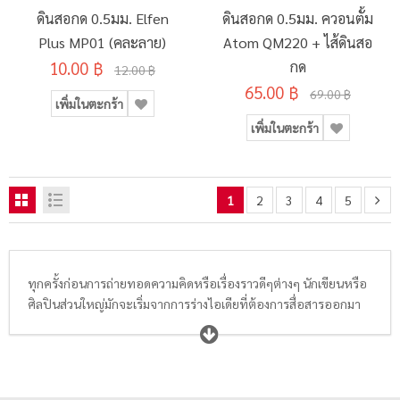
ดินสอกด 0.5มม. Elfen
ดินสอกด 0.5มม. ควอนตั้ม
Plus MP01 (คละลาย)
Atom QM220 + ไส้ดินสอ
10.00 ฿
กด
12.00 ฿
65.00 ฿
69.00 ฿
เพิ่มในตะกร้า
เพิ่มในตะกร้า
1
2
3
4
5
ทุกครั้งก่อนการถ่ายทอดความคิดหรือเรื่องราวดีๆต่างๆ นักเขียนหรือ
ศิลปินส่วนใหญ่มักจะเริ่มจากการร่างไอเดียที่ต้องการสื่อสารออกมา
ด้วย ดินสอดำ หรือ ดินสอกด ลงบนกระดาษหรือสมุดบันทึกก่อนเสมอ
เพื่อให้สามารถทบทวนแก้ไขข้อความหรือภาพวาดต่างๆได้ก่อนที่จะ
ลงสีหรือเขียนด้วยหมึกที่ลบออกได้ยาก
ดินสอดำ
,
ดินสอกด
และ
ไส้
ดินสอ
จึงเป็นสิ่งที่ขาดไม่ได้ ต้องมีติดกระเป๋าของนักเรียน นักศึกษา