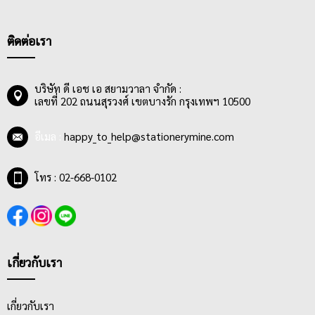
หรือศิลปิน ผู้รักงานศิลปะทุกคน ปัจจุบันดินสอดำและดินสอกดมีให้
เลือกซื้อมากมายหลากหลายดีไซน์ มีทั้งแบบเรียบหรู และน่ารักคิกขุ
พร้อมความเข้มของไส้ดินสอที่มีมากมายให้เลือกใช้ให้เหมาะสมกับ
ติดต่อเรา
การใช้งาน เช่น ดินสอ HB เหมาะกับงานเขียนทั่วไปและงานร่างแบบที่
ต้องการความเบาของสีไส้ดินสอ ส่วนดินสอ 2B, 3B, 4B เหมาะกับการ
ฝนคำตอบในกระดาษข้อสอบ และดินสอ EE ความเข้มสูงสุดเป็น
บริษัท ดี เอช เอ สยามวาลา จำกัด :
เลขที่ 202 ถนนสุรวงศ์ เขตบางรัก กรุงเทพฯ 10500
ดินสอที่เหมาะกับการ Drawing แรเงาภาพขาวดำเป็นที่สุด
อีเมล :
happy_to_help@stationerymine.com
โทร : 02-668-0102
เกี่ยวกับเรา
เกี่ยวกับเรา