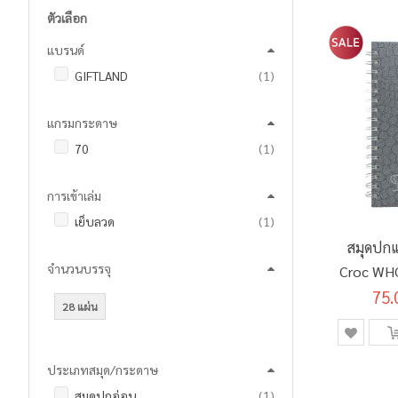
ตัวเลือก
แบรนด์
ชิ้น
GIFTLAND
1
แกรมกระดาษ
ชิ้น
70
1
การเข้าเล่ม
ชิ้น
เย็บลวด
1
สมุดปกแ
จำนวนบรรจุ
Croc WH
75.
28 แผ่น
ประเภทสมุด/กระดาษ
ชิ้น
สมุดปกอ่อน
1