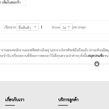
เพิ่มในตะกร้า
per page
เรียงจาก
Show
ำงานของพนักงานออฟฟิศส่วนใหญ่ นอกจากโทรศัพท์มือถือแล้ว น่าจะต้องมีสมุดบั
ประจำวัน หรือจดงานที่ต้องการพกเอาไว้เตือนความจำต่างๆ ดังนั้น
ส
มุดปกแข็ง
ขน
รเขียนและวาดภาพ,
สมุดลายตาราง
ที่ใช้ได้ทั้งการจดทั่วไปและการวาดตารางแ
รายวัน รายเดือน เหมาะมากสำหรับคนรักการจดบันทึกเหตุการณ์ต่างๆทุกช่วงเวล
เกี่ยวกับเรา
บริการลูกค้า