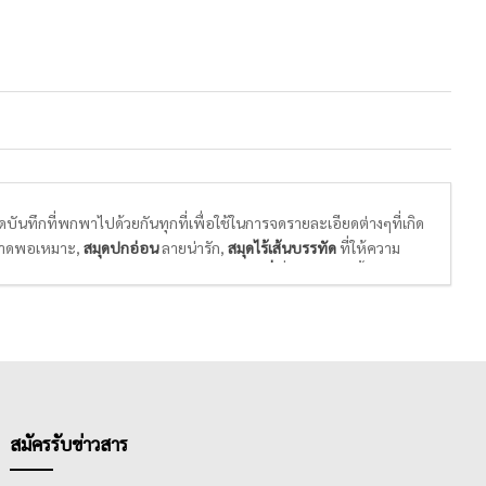
นทึกที่พกพาไปด้วยกันทุกที่เพื่อใช้ในการจดรายละเอียดต่างๆที่เกิด
าดพอเหมาะ,
สมุดปกอ่อน
ลายน่ารัก,
สมุดไร้เส้นบรรทัด
ที่ให้ความ
ละการวาดภาพ และ
สมุดแพลนเนอร์ หรือไดอารี่
ที่จะมีปฎิทินทั้งปีให้จด
าในแต่ละปี
สมัครรับข่าวสาร