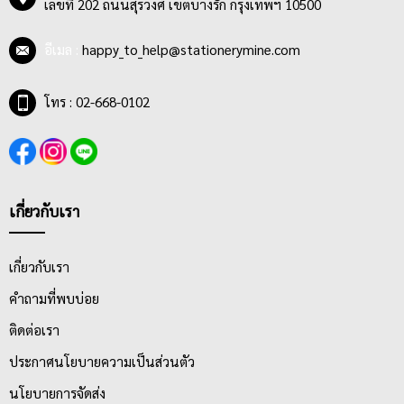
เลขที่ 202 ถนนสุรวงศ์ เขตบางรัก กรุงเทพฯ 10500
รัฐวิสาหกิจ ผู้บริหาร ผู้จัดการออฟฟิต และเจ้าของธุรกิจทั้งขนาดเล็ก
กลาง ใหญ่
ตรายางหมึกในตัวที่ดีนั้น ควรมีวัสดุที่แข็งแรง คงทน ทนทานต่อการใช้
อีเมล :
happy_to_help@stationerymine.com
งาน, ด้ามจับ กระชับ จับถนัดมือ ไม่เล็กหรือใหญ่จนเกินไป และตัวปั๊ม
ทำจากเส้นยาง เกรดดี ไม่สึกหรอได้ง่าย อีกทั้งมีลายเส้นคมชัด สามารถ
โทร : 02-668-0102
อ่านได้ชัดเจน นอกจากนั้นน้ำหมึกภายในตรายางนั้น จะต้องสามารถ
แห้งเร็วขณะใช้งาน และสามารถกันน้ำได้
เกี่ยวกับเรา
เกี่ยวกับเรา
คำถามที่พบบ่อย
ติดต่อเรา
ประกาศนโยบายความเป็นส่วนตัว
นโยบายการจัดส่ง