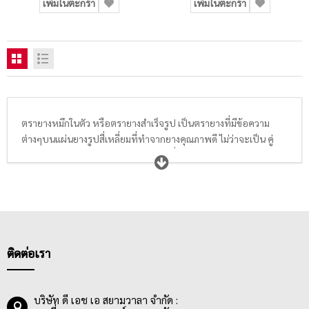
เพิ่มในตะกร้า
เพิ่มในตะกร้า
ตรายางหมึกในตัว หรือตรายางสำเร็จรูป เป็นตรายางที่มีข้อความ
ต่างๆบนแผ่นยางรูปสี่เหลี่ยมที่ทำจากยางคุณภาพดี ไม่ว่าจะเป็น คู่
ฉบับ, จ่ายเงินแล้ว, จ่ายแล้ว, ด่วน, ด่วนที่สุด, ด่วนมาก, ต้นฉบับ, ตรวจ
แล้ว, ตรวจแล้วถูกต้อง, ยกเลิก, รับเงินแล้ว, รับแล้ว, รับรองสำเนาถูก
ต้อง, ลับ, ลับเฉพาะ, ลับที่สุด, ลับมาก, ส่งแล้ว, สำเนา, สำเนาคู่ฉบับ,
สำเนาถูกต้อง, อนุมัติ, A/C PAYEE ONLY, CANCELLED, CERTIFIED
TRUE COPY, CONFIDENTIAL, PAID, RECEIVED, REJECTED, URGENT
และอื่นๆตรายางสำเร็จรูปนี้มาพร้อมหมึกทั้งหมึกสีน้ำเงินและน้ำหมึก
สีแดง ใช้สำหรับประทับข้อความลงบนงานหรือเอกสาร ใช้ในการ
ติดต่อเรา
รับรองเอกสารที่ผ่านการพิจารณาแล้ว และการอนุมัติเอกสารสำคัญ
ต่างๆ ซึ่งตรายางหมึกในตัว จะมีวัตถุการใช้งานคล้ายคลึงกับตรายาง
วันที่ ทำให้ผู้ใช้งานส่วนใหญ่มีทั้งองค์กร หน่วยงานราชการ
บริษัท ดี เอช เอ สยามวาลา จำกัด :