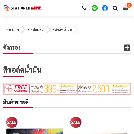
0
i
0
หน้าแรก
สี / สื่อผสม
สีชอล์คน้ำมัน
ตัวกรอง
สีชอล์คน้ำมัน
สินค้าขายดี