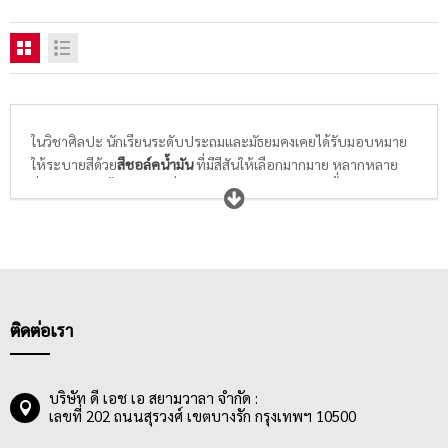
ในวิชาศิลปะ นักเรียนระดับประถมและมัธยมคงเคยได้รับมอบหมาย
ให้ระบายสีด้วย
สีชอล์คน้ำมัน
ที่มีสีสันให้เลือกมากมาย หลากหลาย
ยี่ห้อ สีชอล์คน้ำมันเป็นสีที่สามารถระบายทับได้หลายชั้่น และเป็นสี
ให้สีสันคมชัด ทึบแสง สีเข้ม มองเห็นได้ชัดเจน เหมาะกับงานระบายสี
ที่ต้องการความโดดเด่น สะดุดตา
ติดต่อเรา
บริษัท ดี เอช เอ สยามวาลา จำกัด :
เลขที่ 202 ถนนสุรวงศ์ เขตบางรัก กรุงเทพฯ 10500