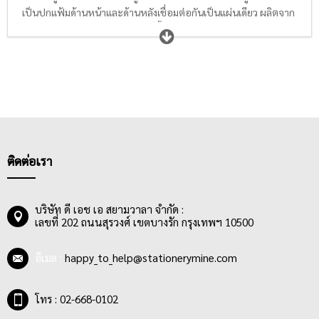
เป็นปกแฟ้มด้านหน้าและด้านหลังเชื่อมต่อกันเป็นแผ่นเดียว ผลิตจาก
พลาสติก PP ผิวเรียบ คุณภาพดี มีทั้งแบบสีใส สีทึบ และพิมพ์ลาย โดย
จะจำหน่ายมาพร้อมกับสันรูดด้านข้างที่มีลักษณะเป็นทรงเหลี่ยมหรือ
กลมเป็นหยดน้ำ ยาวเท่ากับความยาวของกระดาษ A4 ซึ่ง Prong
Plastic สันรูดนี้มีความหนาให้เลือกหลากหลาย ขึ้นอยู่กับความ
ต้องการบรรจุเอกสาร ตั้งแต่ 5 มม.,7 มม., 9 มม. และ 11 มม. มีความ
แข็งแรง ทนทาน สามารถยึดและหนีบเอกสารได้แน่นสูงสุด 50 แผ่น
และมีความหยืดหยุ่น เข้าเล่มง่าย
แฟ้มสันรูดเหมาะสำหรับใส่เอกสารขนาด A4 อีกทั้งยังออกแบบมา
ติดต่อเรา
เพื่อเป็นตัวช่วยในการจัดเก็บเอกสารในรูปแบบรูปเล่มเพื่อให้พร้อม
ใช้นำเสนองานหรือส่งรายงานให้ครูอาจารย์ แฟ้มสันรูดจึงเป็นที่นิยม
สำหรับกลุ่มนักเรียน นักศึกษาที่ต้องการรวบรวมกระดาษรายงาน นำ
บริษัท ดี เอช เอ สยามวาลา จำกัด :
มาจัดทำเป็นรายงานรูปเล่มหรือโชว์เอกสารผลงานเพื่อนำเสนอครู
เลขที่ 202 ถนนสุรวงศ์ เขตบางรัก กรุงเทพฯ 10500
อาจารย์ประจำวิชา
อีเมล :
happy_to_help@stationerymine.com
โทร : 02-668-0102