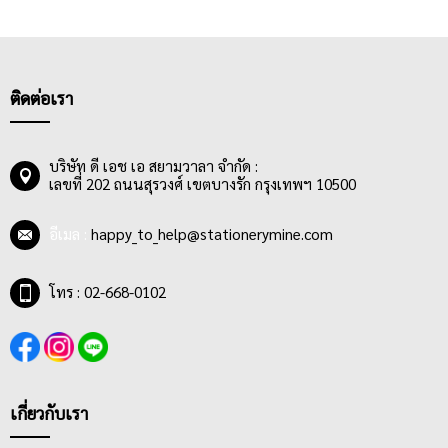
ใช้สามารถเขียนหมวดหมู่ที่ต้องการได้เองลงบนแถบอินเด็กซ์ดัชนี
ทำให้สามารถจัดเก็บข้อมูลได้อย่างเป็นระบบระเบียบ สะดวก และ
ประหยัดเวลาอย่างมากในการค้นหาข้อมูลบนกระดาษเอกสารที่จัด
เก็บในแฟ้มต่างๆ ซึ่งแถบดัชนีนั้นส่วนใหญ่ทำจากพลาสติกใส มีสีสัน
สดใส คุณภาพดี คงทน ยากต่อการฉีกขาด และมีขนาดที่พอดีไม่เล็กจน
ติดต่อเรา
เกินไปทำให้สามารถมองเห็นตัวอักษรได้อย่างชัดเจน ยิ่งไปกว่านั้นอิน
เด็กซ์บางยี่ห้อยังเพิ่มใบปะหน้าให้ผู้ใช้สามารถเขียนสรุปว่าแต่ละแถบ
อินเด็กซ์นั้นคือหมวดหมู่เอกสารอะไร พร้อมทั้งมีแถบ Dura Strip ด้าน
บริษัท ดี เอช เอ สยามวาลา จำกัด :
เลขที่ 202 ถนนสุรวงศ์ เขตบางรัก กรุงเทพฯ 10500
ข้างอินเด็กซ์กระดาษและพลาสติก เพื่อเสริมความคงทนให้แก่อินเด็กซ์
ดัชนี อีกทั้งยังช่วยยืดอายุการใช้งานอีกด้วย อินเด็กซ์จึงถือเป็นสินค้า
ยอดนิยมและสินค้าที่ขาดไม่ได้สำหรับคนรักการจัดเก็บเอกสารอย่าง
อีเมล :
happy_to_help@stationerymine.com
เป็นระบบ หรือคนที่รักการจัดระเบียบสิ่งของเครื่องใช้ โดยป้ายอิน
เด็กซ์พลาสติกใสเหมาะกับผู้ใช้ทุกวัย เช่น นักเรียน นักศึกษา พนักงาน
โทร : 02-668-0102
ออฟฟิศ พนักงานข้าราชการ ตลอดจนเจ้าของกิจการหรือผู้บริหาร
เกี่ยวกับเรา