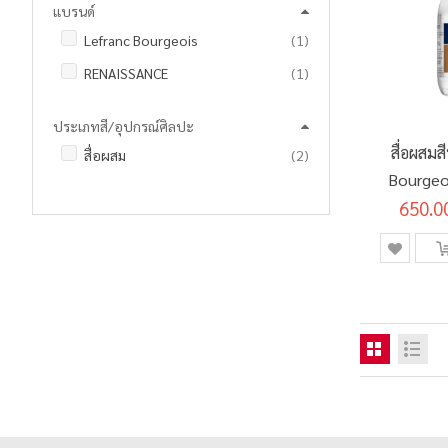
แบรนด์
ชิ้น
Lefranc Bourgeois
1
ชิ้น
RENAISSANCE
1
ประเภทสี/อุปกรณ์ศิลปะ
สื่อผสมส
รายการ
สื่อผสม
2
Bourgeois ซูเปอร์ไ
650.0
ทัชชิ่