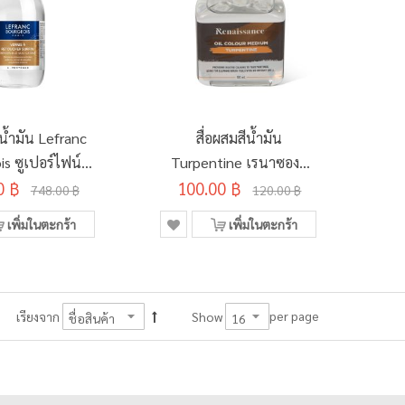
ีน้ำมัน Lefranc
สื่อผสมสีน้ำมัน
ฟน์รี
Turpentine เรนาซองซ์
0 ฿
งวานิช 250มล.
100.00 ฿
100มล.
748.00 ฿
120.00 ฿
เพิ่มในตะกร้า
เพิ่มในตะกร้า
per page
เรียงจาก
Show