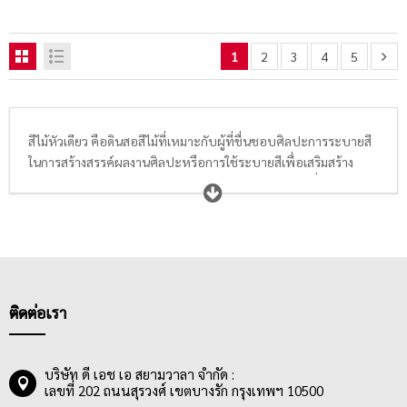
1
2
3
4
5
สีไม้หัวเดียว คือดินสอสีไม้ที่เหมาะกับผู้ที่ชื่นชอบศิลปะการระบายสี
ในการสร้างสรรค์ผลงานศิลปะหรือการใช้ระบายสีเพื่อเสริมสร้าง
พัฒนาการในวัยเด็ก โดยผู้ใช้งานสีไม้หัวเดียวเป็นกลุ่มคนที่มีความ
หลากหลายมาก ตั้งแต่เด็กประถมตลอดจนศิลปิน เพราะตัวผลิตภัณฑ์
ออกแบบและผลิตมาเพื่อตอบสนองวัตถุประสงค์ของผู้ใช้งานที่หลาก
หลาย จึงทำให้สีไม้หัวเดียวมีหลายเกรดด้วยกัน เช่น เกรดทั่วไปและ
เกรดอาร์ตติส ซึ่งมีความแน่นของเม็ดสี และความลื่นในการระบายแตก
ต่างกัน ดินสอสีที่ดีควรให้สีที่แน่น สีชัด สีสด ระบายได้ลื่น และสามารถ
ลบออกได้ง่ายไม่ทิ้งคราบสีให้สกปรกเลอะเทอะ
ติดต่อเรา
นอกจากนี้ความหลากหลายของสียังขึ้นอยู่กับจำนวนของสีอีกด้วย มี
ตั้งแต่ 12 สี, 24 สี, 36 สี, 38 สี, 48 สี, 60 สี, 72 สี, 100 สี ตอดจน 120
สี เป็นต้น ซึ่งราคาของสีไม้หัวเดียวก็จะขึ้นอยู่กับจำนวนสีที่มีในกล่อง
บริษัท ดี เอช เอ สยามวาลา จำกัด :
เลขที่ 202 ถนนสุรวงศ์ เขตบางรัก กรุงเทพฯ 10500
เช่นกัน