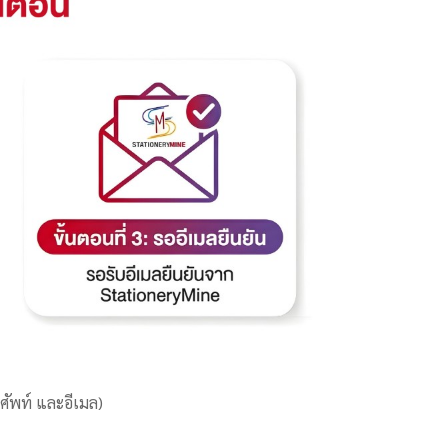
รศัพท์ และอีเมล)