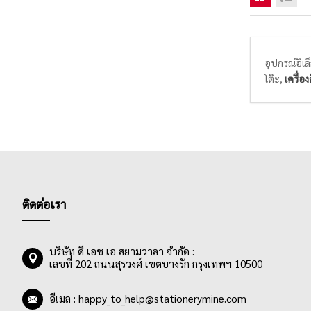
อุปกรณ์อิเล
โต๊ะ,
เครื่อ
งานอุปกรณ์
ควรปิดสวิทช
ติดต่อเรา
บริษัท ดี เอช เอ สยามวาลา จำกัด :
เลขที่ 202 ถนนสุรวงศ์ เขตบางรัก กรุงเทพฯ 10500
อีเมล :
happy_to_help@stationerymine.com