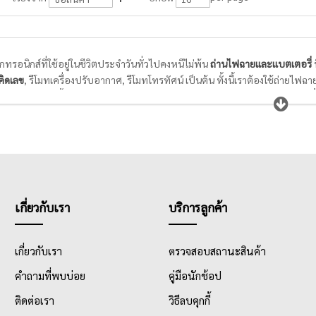
็กทรอนิกส์ที่ใช้อยู่ในชีวิตประจำวันทั่วไปคงหนีไม่พ้น
ถ่านไฟฉายและแบตเตอรี่
ท
งคิดเลข
, รีโมทเครื่องปรับอากาศ, รีโมทโทรทัศน์ เป็นต้น ทั้งนี้เราต้องใช้ถ่ายไฟฉาย
อิเล็กทรอนิกส์นั้นๆ เพราะถ่านอาจจะละลายทำให้เกิดความเสียหายกับอุปกรณ์นั้
์ไฟ และดึงปลั๊กไฟออกให้เรียบร้อยทุกครั้ง
เกี่ยวกับเรา
บริการลูกค้า
เกี่ยวกับเรา
ตรวจสอบสถานะสินค้า
คำถามที่พบบ่อย
คู่มือนักช้อป
ติดต่อเรา
วิธีลบคุกกี้