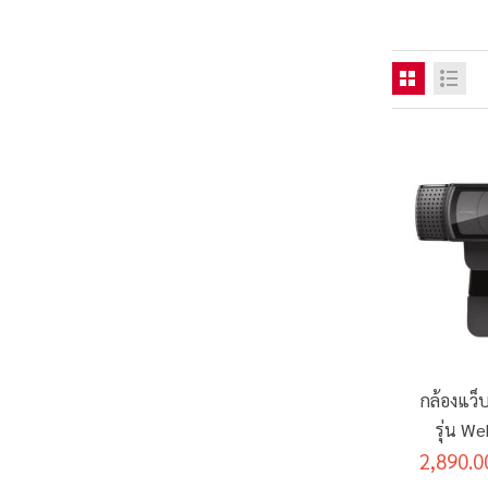
กล้องแว็
รุ่น W
2,890.0