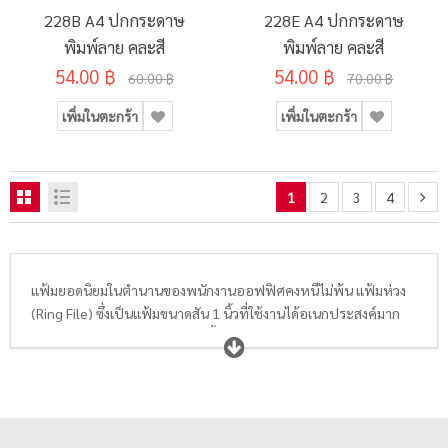
228B A4 ปกกระดาษ
228E A4 ปกกระดาษ
พิมพ์ลาย คละสี
พิมพ์ลาย คละสี
54.00 ฿
54.00 ฿
60.00 ฿
70.00 ฿
เพิ่มในตะกร้า
เพิ่มในตะกร้า
1
2
3
4
แฟ้มยอดนิยมในตำนานของพนักงานออฟฟิศคงหนีไม่พ้น แฟ้มห่วง
(Ring File) ซึ่งเป็นแฟ้มขนาดสัน 1 นิ้วที่ใช้งานได้อเนกประสงค์มาก
สำหรับการจัดเก็บเอกสารต่างๆทั้งขนาด A4 และ F4 สามารถแยกแยะ
เป็นหมวดหมู่ได้ง่ายด้านป้ายสันแฟ้ม โดยลักษณะของแฟ้มห่วงคือ
ด้านในจะมีคลิปห่วงโลหะกันสนิม ซึ่งมีทั้งห่วงกลมแบบทั่วไป และห่วง
รูปตัว D ที่ช่วยให้เก็บเรียงเอกสารได้เป็นระเบียบมากขึ้น และยิ่ง
จำนวนห่วงเยอะก็จะช่วยให้เอกสารไม่ร่วงหล่น เอกสารไม่เสียหาย จัด