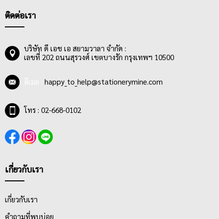
เก็บเอกสารได้จำนวนมากขึ้น ซึ่งปัจจุบันจำนวนห่วงแฟ้มที่นิยมมาก
ที่สุดคือ แฟ้ม 2, 3 และ 4 ห่วง
ติดต่อเรา
นอกจากตัวคลิปห่วงด้านในแล้ว ปกแฟ้มยังมีส่วนสำคัญที่ทำให้แฟ้ม
ห่วงได้รับความนิยม บ่งบอกถึงไลฟ์สไตล์ และมีความทนทานใช้งาน
ได้นานด้วย ซึ่งปัจจุบันปกแฟ้มผลิตจากวัสดุที่หลากหลายตั้งแต่ปก
บริษัท ดี เอช เอ สยามวาลา จำกัด :
เลขที่ 202 ถนนสุรวงศ์ เขตบางรัก กรุงเทพฯ 10500
พลาสติก PP ล้วนสำหรับคนชอบสีสันสดใส, ปกกระดาษแข็งหุ้ม
กระดาษพิมพ์ลายสวยงาม ทั้งลายกราฟฟิกและลายการ์ตูนน่ารักก็มี
ให้เลือกซื้อเลือกใช้ และปกกระดาษแข็งหุ้มพลาสติกที่ทนทานต่อการ
อีเมล :
happy_to_help@stationerymine.com
เปิด-ปิดเป็นพันเป็นหมื่นครั้ง กันน้ำ ทนรอยขีดข่วน วางใจได้ หายห่วง
เมื่อซื้อแฟ้มห่วงมาใช้งาน
โทร : 02-668-0102
เกี่ยวกับเรา
เกี่ยวกับเรา
คำถามที่พบบ่อย