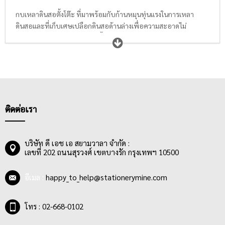
กบเหลาดินสอตั้งโต๊ะ ที่มาพร้อมกับก้านหมุนทุ่นแรงในการเหลา
ดินสอและที่เก็บเศษเปลือกดินสอด้านล่างเพื่อความสะอาดไม่
เลอะเทอะ โดยกบเหลาดินสอตั้งโต๊ะจะใช้งานง่ายกว่ากบเหลาดินสอ
ธรรมดา ด้วยก้านจับที่จับถนัดมือ สามารถหมุนเหลาดินสอได้อย่าง
ง่ายดาย ทุ่นแรง ทำให้กบเหลาดินสอตั้งโต๊ะเป็นอุปกรณ์ที่ควรมีบน
โต๊ะเรียนของนักเรียน นักศึกษา และโต๊ะทำงานของคุณครู ข้าราชการ
และพนักงานออฟฟิศ
ตัวเครื่องของกบเหลาดินสอตั้งโต๊ะที่ดีนั้นจะต้องผลิตจากวัสดุที่แข็ง
แรง มีความคงทน ใบมีดเหลาดินสอต้องคม เหลาลื่น ไม่ทำให้ไส้ดินสอ
ติดต่อเรา
หักง่าย ติดอยู่ภายในเครื่อง นอกจากนี้ยังต้องมีที่เก็บเศษเปลือกดินสอ
ขนาดใหญ่ เก็บได้เยอะ และสามารถดึงออกมาทิ้งเพื่อทำความสะอาด
ได้ง่าย
บริษัท ดี เอช เอ สยามวาลา จำกัด :
เลขที่ 202 ถนนสุรวงศ์ เขตบางรัก กรุงเทพฯ 10500
อีเมล :
happy_to_help@stationerymine.com
โทร : 02-668-0102