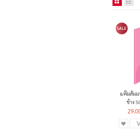
แฟ้มสัมม
ช้าง S
29.0