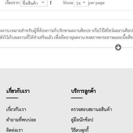
per page
เรียงจาก
Show
าน เหมาะสำหรับผู้ที่ต้องการเก็บรักษาผลงานศิลปะ หรือไว้ใส่โชว์ผลงานศิลปะ เ
ังไว้เก็บผลงานที่ได้ทำเสร็จแล้ว เพื่อยืดอายุผลงาน คงสภาพกระดาษและเนื้อสีข
ไส้แฟ้มได้ โดยไส้แฟ้มก็จัดจำหน่ายอยู่ในหมวดแฟ้มสะสมผลงานด้วยเช่นกัน
เกี่ยวกับเรา
บริการลูกค้า
เกี่ยวกับเรา
ตรวจสอบสถานะสินค้า
คำถามที่พบบ่อย
คู่มือนักช้อป
ติดต่อเรา
วิธีลบคุกกี้