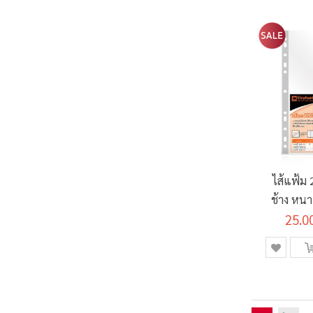
ไส้แฟ้ม
ช้าง หนา
25.0
ลดแ