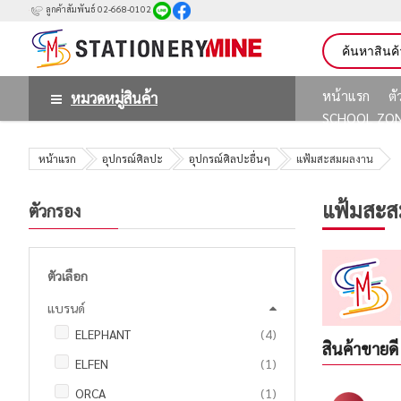
ลูกค้าสัมพันธ์ 02-668-0102
หน้าแรก
ต
หมวดหมู่สินค้า
SCHOOL ZO
หน้าแรก
อุปกรณ์ศิลปะ
อุปกรณ์ศิลปะอื่นๆ
แฟ้มสะสมผลงาน
แฟ้มสะ
ตัวกรอง
ตัวเลือก
แบรนด์
รายการ
ELEPHANT
4
สินค้าขายดี
ชิ้น
ELFEN
1
ชิ้น
ORCA
1