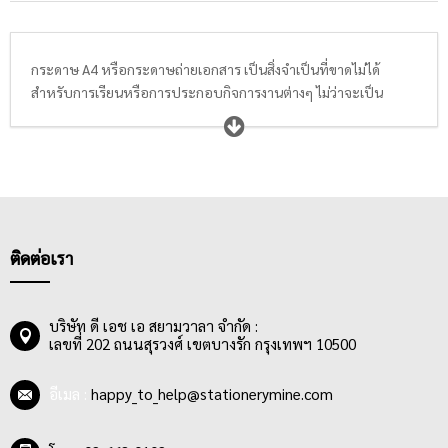
กระดาษ A4 หรือกระดาษถ่ายเอกสาร เป็นสิ่งจำเป็นที่ขาดไม่ได้
สำหรับการเรียนหรือการประกอบกิจการงานต่างๆ ไม่ว่าจะเป็น
โรงเรียน มหาวิทยาลัย สถาบันการศึกษา, ธุรกิจโรงพิมพ์, สำนักงาน,
หน่วยงานราชการ หรือธุรกิจอื่นๆ จำเป็นต้องใช้กระดาษในการพิมพ์
ข้อมูล หรือถ่ายเอกสารทั้งสิ้น จึงทำให้กระดาษพิมพ์ กระดาษถ่าย
เอกสาร โดยเฉพาะขนาด A4 ถือเป็นสินค้าที่มีความต้องการเป็นอย่าง
มาก ในท้องตลาด มีกระดาษ A4 หลากหลายแบรนด์ และหลายระดับ
ราคาให้เลือกซื้อ ผู้ใช้ควรเลือกซื้อกระดาษ A4 ที่มีเนื้อกระดาษ
คุณภาพดี สีขาว เนียนเรียบ สามารถใช้งานได้ทั้ง 2 ด้าน มีความหนา
ติดต่อเรา
หรือแกรมกระดาษที่เหมาะสม โดยกระดาษ 70-80 แกรม เหมาะกับ
งานเขียน งานพิมพ์ หรืองานถ่ายเอกสาร สามารถพิมพ์งานได้ โดยสีน้ำ
หมึกติดคมชัด น้ำหมึกไม่ทะลุไปอีกด้านของกระดาษ ทำให้งานพิมพ์
บริษัท ดี เอช เอ สยามวาลา จำกัด :
เลขที่ 202 ถนนสุรวงศ์ เขตบางรัก กรุงเทพฯ 10500
หรืองานถ่ายเอกสารสะอาด เรียบร้อย อ่านข้อความได้ชัดเจน
อีเมล :
happy_to_help@stationerymine.com