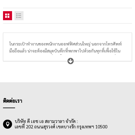
ในกระเป๋าทำงานของพนักงานออฟฟิศส่วนใหญ่ นอกจากโทรศัพท์
มือถือแล้ว น่าจะต้องมีสมุดบันทึกที่พกพาไปด้วยกันทุกที่เพื่อใช้ใน
การจดรายละเอียดต่างๆที่เกิดขึ้นในชีวิตประจำวัน หรือจดงานที่
ต้องการพกเอาไว้เตือนความจำต่างๆ ดังนั้น
ส
มุดปกแข็ง
ขนาดพอ
เหมาะ,
สมุดปกอ่อน
ลายน่ารัก,
สมุดไร้เส้นบรรทัด
ที่ให้ความอิสระใน
การเขียนและวาดภาพ,
สมุดลายตาราง
ที่ใช้ได้ทั้งการจดทั่วไปและ
การวาดตารางและการวาดภาพ และ
สมุดแพลนเนอร์ หรือไดอารี่
ที่จะ
มีปฎิทินทั้งปีให้จดบันทึกเป็นรายวัน รายเดือน เหมาะมากสำหรับคน
รักการจดบันทึกเหตุการณ์ต่างๆทุกช่วงเวลาในแต่ละปี
ติดต่อเรา
บริษัท ดี เอช เอ สยามวาลา จำกัด :
เลขที่ 202 ถนนสุรวงศ์ เขตบางรัก กรุงเทพฯ 10500