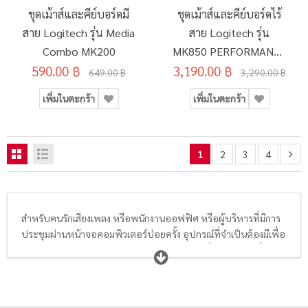
ชุดเม้าส์และคีย์บอร์ดมี
ชุดเม้าส์และคีย์บอร์ดไร้
สาย Logitech รุ่น Media
สาย Logitech รุ่น
Combo MK200
MK850 PERFORMANCE
590.00 ฿
3,190.00 ฿
WIRELESS COMBO
649.00 ฿
3,290.00 ฿
เพิ่มในตะกร้า
เพิ่มในตะกร้า
1
2
3
4
สำหรับคนรักเสียงเพลง หรือพนักงานออฟฟิศ หรือผู้บริหารที่มีการ
ประชุมผ่านหน้าจอคอมพิวเตอร์บ่อยครั้ง อุปกรณ์ที่จำเป็นต้องมีเพื่อ
ไม่ให้เสียงการประชุมไปรบกวนการทำงานของผู้อื่น คือ
หูฟัง
ที่มี
ลำโพงเสียงดีๆ ฟังเสียงปลายทางได้ชัดเจน สามารถลดเสียงรบกวน
จากภายนอกได้ดี จะช่วยให้การฟังเพลง ดูคลิป ดูหนัง หรือแม้แต่การ
ประชุมผ่านหน้าจอเป็นไปอย่างราบรื่น มีความสุข