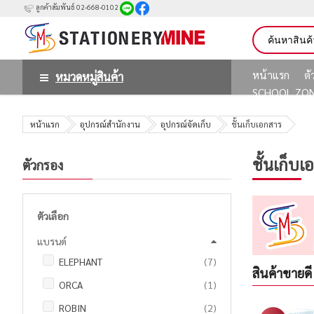
ลูกค้าสัมพันธ์ 02-668-0102
หน้าแรก
ต
หมวดหมู่สินค้า
SCHOOL ZO
หน้าแรก
อุปกรณ์สำนักงาน
อุปกรณ์จัดเก็บ
ชั้นเก็บเอกสาร
ชั้นเก็บ
ตัวกรอง
ตัวเลือก
แบรนด์
รายการ
ELEPHANT
7
สินค้าขายดี
ชิ้น
ORCA
1
รายการ
ROBIN
2