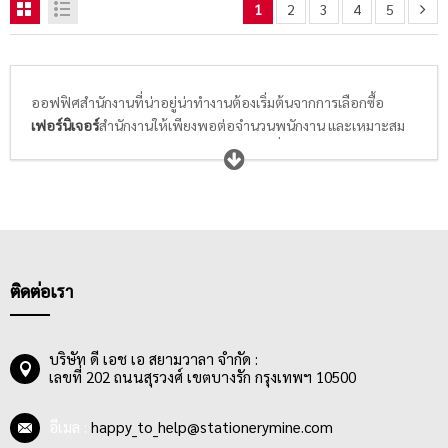
1
2
3
4
5
ออฟฟิศสำนักงานที่น่าอยู่น่าทำงานต้องเริ่มต้นจากการเลือกซื้อ
เฟอร์นิเจอร์
สำนักงานให้เพียงพอต่อจำนวนพนักงาน และเหมาะสม
กับการใช้งานในแต่ละวัน รวมถึง
ของตกแต่ง
ที่ทำงานให้น่ามอง เช่น
ดอกไม้ ต้นไม้ ภาพถ่าย ภาพวาด ฉากต่างๆ ที่สามารถสร้างสรรค์ให้
สถานที่ทำงานให้สวยงาม มองแล้วรู้สึกผ่อนคลายจากความเครียดและ
ความเหนื่อยล้าในการทำงาน สร้างเสริมให้พนักงานมีแรงใจในการ
แก้ไขปัญหา นำมาซึ่งความสำเร็จ ทั้งนี้เพื่อให้ที่ทำงานคงความ
สวยงามและน่าทำงานไปอีกนานๆ ทางเจ้าของธุรกิจและผู้จัดการที่
ดูแลออฟฟิศต้องเตรียมเรื่องอุปกรณ์
เครื่องมือช่าง
เตรียมไว้สำรอง
ติดต่อเรา
เพื่อใช้ซ่อมแซมเฟอร์นิเจอร์และของตกแต่งไว้ด้วย
StationeryMine
ขอแนะนำแบรนด์
โตไก เฟอร์นิเจอร์
เฟอร์นิเจอร์
บริษัท ดี เอช เอ สยามวาลา จำกัด :
สำหรับสำนักงาน, ออฟฟิศ, ธุรกิจSME, โรงเรียน, หน่วยงานต่างๆ รวม
เลขที่ 202 ถนนสุรวงศ์ เขตบางรัก กรุงเทพฯ 10500
ไปถึงการปรับมุมโปรดในบ้านให้เป็นพื้นที่ทำงาน (Work Form
Home) หรือการเรียนหนังสือออนไลน์
อีเมล :
happy_to_help@stationerymine.com
โตไก เฟอร์นิเจอร์