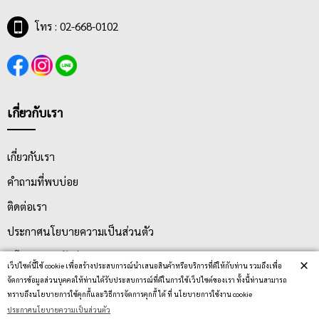
บริษัทผลิตเฟอร์นิเจอร์ที่ได้รับการรับรอง ISO 9001:2008, ISO
โทร : 02-668-0102
9001:2015 ทั้งด้านงานดีไซน์และมาตรฐานการผลิตจากประเทศ
อังกฤษ ผลิตเฟอร์นิเจอร์ อาทิเช่น โต๊ะทำงาน, โต๊ะคอมพิวเตอร์, โต๊ะ
พับอเนกประสงค์, ชุดโต๊ะนักเรียน, เก้าอี้จัดเลี้ยง ซึ่งดำเนินการมา
มากกว่า 40 ปี คุณภาพของสินค้าอยู่ในระดับ B+ ขึ้นไปถึง A+ ด้วยชิ้น
งานเป็นปาร์ติเกิลบอร์ดที่เคลือบด้วยเมลามีนหรือลามิเนตคุณภาพสูง
เกี่ยวกับเรา
(Laminated particle boards) รองรับแรงกระแทก ทนความร้อน ทน
ความชื้น ทนต่อการขีดข่วน สะดวกในการบำรุงรักษา ง่ายต่อการ
ทำความสะอาด จึงใช้งานได้ยาวนาน และรับประกันความพึงพอใจ
เกี่ยวกับเรา
หลังการใช้งาน บริการประกอบเสร็จและส่งถึงที่
คำถามที่พบบ่อย
ติดต่อเรา
ประกาศนโยบายความเป็นส่วนตัว
นโยบายการจัดส่ง
×
เว็ปไซต์นี้ใช้ cookie เพื่อสร้างประสบการณ์นำเสนอสินค้าหรือบริการที่ดีให้กับท่าน รวมถึงเพื่อ
นโยบายการเปลี่ยน/คืน สินค้า
จัดการข้อมูลส่วนบุคคลให้ท่านได้รับประสบการณ์ที่ดีในการใช้เว็ปไซต์ของเรา ทั้งนี้ท่านสามารถ
ทราบถึงนโยบายการใช้คุกกี้และวิธีการจัดการคุกกี้ ได้ ที่ นโยบายการใช้งาน cookie
ประกาศนโยบายความเป็นส่วนตัว