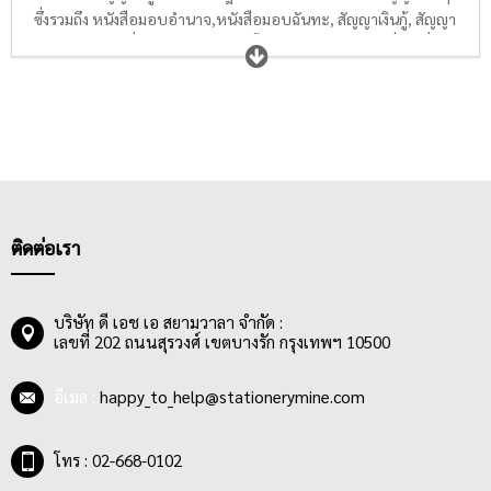
ซึ่งรวมถึง หนังสือมอบอำนาจ,หนังสือมอบฉันทะ, สัญญาเงินกู้, สัญญา
เช่า, สัญญาเช่าที่ดิน, หนังสือสัญญาค้ำประกัน,ใบโอน และอื่นๆ ที่มี
แบบฟอร์มได้มาตรฐาน ถูกต้องตามกฎหมายไทย เหมาะแก่บุคคล
ธรรมดาทั่วไปในการเจรจาต่อรอง หรือเซ็นรับรองหนังสือสัญญา
ประเภทต่างๆ
ติดต่อเรา
บริษัท ดี เอช เอ สยามวาลา จำกัด :
เลขที่ 202 ถนนสุรวงศ์ เขตบางรัก กรุงเทพฯ 10500
อีเมล :
happy_to_help@stationerymine.com
โทร : 02-668-0102