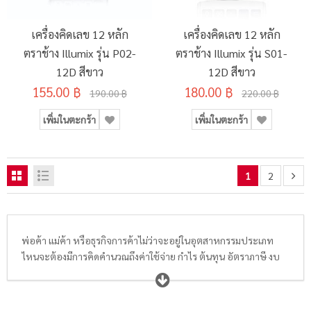
เครื่องคิดเลข 12 หลัก
เครื่องคิดเลข 12 หลัก
ตราช้าง Illumix รุ่น P02-
ตราช้าง Illumix รุ่น S01-
12D สีขาว
12D สีขาว
155.00 ฿
180.00 ฿
190.00 ฿
220.00 ฿
เพิ่มในตะกร้า
เพิ่มในตะกร้า
1
2
พ่อค้า แม่ค้า หรือธุรกิจการค้าไม่ว่าจะอยู่ในอุตสาหกรรมประเภท
ไหนจะต้องมีการคิดคำนวณถึงค่าใช้จ่าย กำไร ต้นทุน อัตราภาษี งบ
ต่างๆ เป็นประจำ โดยการคำนวณตัวเลขต่างๆ หากต้องการความถูก
ต้อง แม่นยำ แน่นอนว่าการใช้เครื่องคิดเลข ถือเป็นสิ่งที่ช่วยตอบโจทย์
ได้ดีกับสำหรับการคำนวณคณิตศาสตร์ให้ถูกต้องแม่นยำมากขึ้น โดย