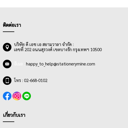
โปรแกรมคำนวณ Integral Differential และ Matrix&Vector
สามารถแสดงได้จนถึง 12 หลัก ผ่านหน้าจอแสดงผลแบบ Hight
Resolution Dot Matrix ด้วยระบบ Two Way Power พลังงานแสง
อาทิตย์และใส่ถ่าน 1.5 โวลด์ อีกทั้งมีหน้าจอที่สามารถปรับมุมตั้งได้ใน
ติดต่อเรา
องศาที่พอเหมาะจะรับสายตาขณะใช้งาน ทำให้สะดวกในการมอง
เห็นมากยิ่งขึ้น นอกจากนั้นเครื่องคิดเลขบางรุ่นยังมีแบบ 2 บรรทัดอีก
ด้วย เพื่อความอำนวยความสะดวกในการใช้งานได้มากขึ้น อีกทั้ง
บริษัท ดี เอช เอ สยามวาลา จำกัด :
เลขที่ 202 ถนนสุรวงศ์ เขตบางรัก กรุงเทพฯ 10500
เครื่องคิดเลขส่วนใหญ่จะมีอายุการใช้งานที่ยาวนาน ตัวเครื่องแข็งแรง
คงทน ยากต่อการแตกหัก
อีเมล :
happy_to_help@stationerymine.com
โทร : 02-668-0102
เกี่ยวกับเรา