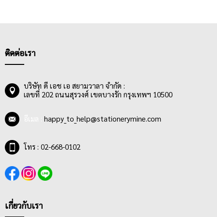
เหมาะ,
สมุดปกอ่อน
ลายน่ารัก,
สมุดไร้เส้นบรรทัด
ที่ให้ความอิสระใน
การเขียนและวาดภาพ,
สมุดลายตาราง
ที่ใช้ได้ทั้งการจดทั่วไปและ
การวาดตารางและการวาดภาพ และ
สมุดแพลนเนอร์ หรือไดอารี่
ที่จะ
มีปฎิทินทั้งปีให้จดบันทึกเป็นรายวัน รายเดือน เหมาะมากสำหรับคน
รักการจดบันทึกเหตุการณ์ต่างๆทุกช่วงเวลาในแต่ละปี
ติดต่อเรา
บริษัท ดี เอช เอ สยามวาลา จำกัด :
เลขที่ 202 ถนนสุรวงศ์ เขตบางรัก กรุงเทพฯ 10500
อีเมล :
happy_to_help@stationerymine.com
โทร : 02-668-0102
เกี่ยวกับเรา