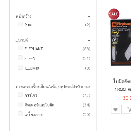
รายการ
4 1/2 นิ้ว
2
หน้ากว้าง
รายการ
5 นิ้ว
15
รายการ
9 มม.
2
รายการ
5 1/2 นิ้ว
4
รายการ
6 นิ้ว
4
แบรนด์
รายการ
6 1/2 นิ้ว
6
รายการ
ELEPHANT
88
รายการ
6 3/4 นิ้ว
4
รายการ
ELFEN
21
รายการ
7 นิ้ว
7
รายการ
ILLUMIX
8
ชิ้น
7 3/4 นิ้ว
1
ชิ้น
OLFA
1
ใบมีดคัต
รายการ
8 นิ้ว
13
ประเภทเครื่องเขียน/แฟ้ม/อุปกรณ์สำนักงาน
18มม. ต
ชิ้น
8 1/4 นิ้ว
1
รายการ
กรรไกร
43
หลอ
30.
รายการ
8 1/2 นิ้ว
4
รายการ
คัตเตอร์และใบมีด
34
ชิ้น
8 3/4 นิ้ว
1
รายการ
เครื่องเจาะ
20
รายการ
9 นิ้ว
5
ชิ้น
แผ่นรองตัด
1