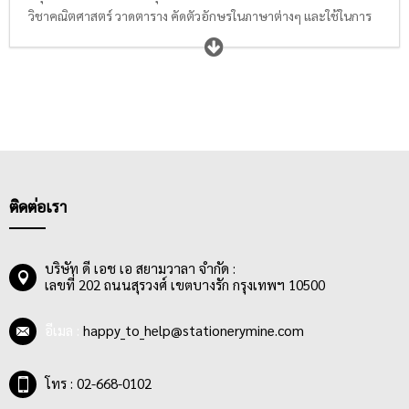
วิชาคณิตศาสตร์ วาดตาราง คัดตัวอักษรในภาษาต่างๆ และใช้ในการ
วาดภาพ โดยสมุดลายตาราง เหมาะสำหรับทุกวัยไม่ว่าจะเป็นนักเรียน
หรือคนวัยทำงาน โดยมีลวดลายหน้าปกที่ดึงดูดน่าใช้ด้วยราคา
ย่อมเยา
ติดต่อเรา
บริษัท ดี เอช เอ สยามวาลา จำกัด :
เลขที่ 202 ถนนสุรวงศ์ เขตบางรัก กรุงเทพฯ 10500
อีเมล :
happy_to_help@stationerymine.com
โทร : 02-668-0102