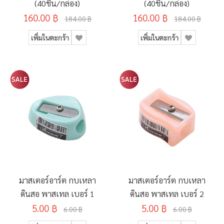
(40ชิ้น/กล่อง)
(40ชิ้น/กล่อง)
160.00 ฿
160.00 ฿
184.00 ฿
184.00 ฿
เพิ่มในตะกร้า
เพิ่มในตะกร้า
มาสเตอร์อาร์ต กบเหลา
มาสเตอร์อาร์ต กบเหลา
ดินสอ พาสเทล เบอร์ 1
ดินสอ พาสเทล เบอร์ 2
5.00 ฿
5.00 ฿
6.00 ฿
6.00 ฿