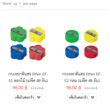
per page
Show
กบเหลาดินสอ Elfen EF-
กบเหลาดินสอ Elfen EF-
S1 ดอกไม้ (แพ็ค 48 อัน)
S2 กลม (แพ็ค 48 อัน)
96.00 ฿
96.00 ฿
111.00 ฿
111.00 ฿
เพิ่มในตะกร้า
เพิ่มในตะกร้า