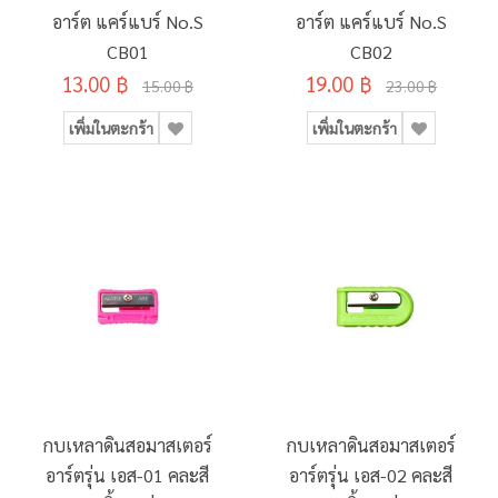
อาร์ต แคร์แบร์ No.S
อาร์ต แคร์แบร์ No.S
CB01
CB02
13.00 ฿
19.00 ฿
15.00 ฿
23.00 ฿
เพิ่มในตะกร้า
เพิ่มในตะกร้า
กบเหลาดินสอมาสเตอร์
กบเหลาดินสอมาสเตอร์
อาร์ตรุ่น เอส-01 คละสี
อาร์ตรุ่น เอส-02 คละสี