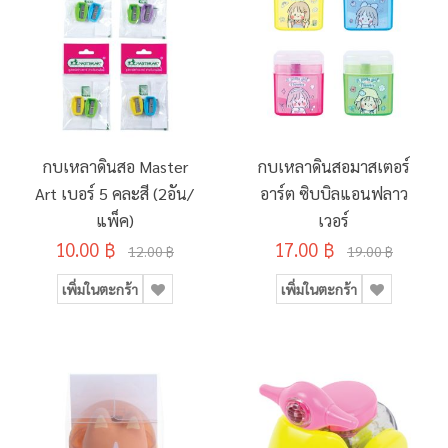
กบเหลาดินสอ Master
กบเหลาดินสอมาสเตอร์
Art เบอร์ 5 คละสี (2อัน/
อาร์ต ซิบบิลแอนฟลาว
แพ็ค)
เวอร์
10.00 ฿
17.00 ฿
12.00 ฿
19.00 ฿
เพิ่มในตะกร้า
เพิ่มในตะกร้า