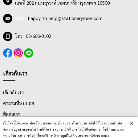
เลขที่ 202 ถนนสุรวงศ์ เขตบางรัก กรุงเทพฯ 10500
อีเมล :
happy_to_help@stationerymine.com
โทร : 02-668-0102
เกี่ยวกับเรา
เกี่ยวกับเรา
คำถามที่พบบ่อย
ติดต่อเรา
×
เว็ปไซต์นี้ใช้ cookie เพื่อสร้างประสบการณ์นำเสนอสินค้าหรือบริการที่ดีให้กับท่าน รวมถึงเพื่อ
ประกาศนโยบายความเป็นส่วนตัว
จัดการข้อมูลส่วนบุคคลให้ท่านได้รับประสบการณ์ที่ดีในการใช้เว็ปไซต์ของเรา ทั้งนี้ท่านสามารถ
นโยบายการจัดส่ง
ทราบถึงนโยบายการใช้คุกกี้และวิธีการจัดการคุกกี้ ได้ ที่ นโยบายการใช้งาน cookie