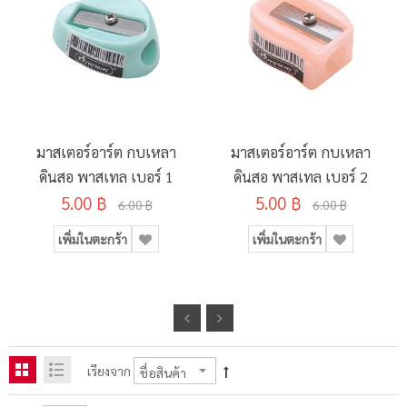
มาสเตอร์อาร์ต กบเหลา
มาสเตอร์อาร์ต กบเหลา
ดินสอ พาสเทล เบอร์ 1
ดินสอ พาสเทล เบอร์ 2
5.00 ฿
5.00 ฿
6.00 ฿
6.00 ฿
เพิ่มในตะกร้า
เพิ่มในตะกร้า
เรียงจาก