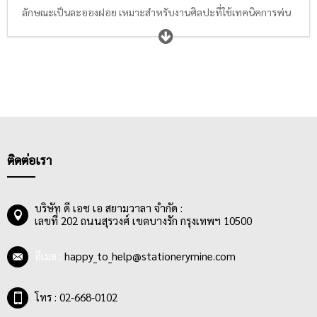
ลักษณะเป็นละอองฝอย เหมาะสำหรับงานศิลปะที่ใช้เทคนิคการพ่น
สี สีสเปรย์สามารถใช้พ่นเหล็ก พ่นพลาสติก พ่นไม้ พ่นกระดาษ หรือ
วัตถุอื่นๆได้อย่างง่ายดาย ซึ่งมีการใช้งานที่สะดวก ศิลปินหรือผู้ใช้งาน
เพียงแค่กดปุ่มบนสีสเปรย์เพื่อฉีดพ่น โดยสีสเปรย์ที่จำหน่ายทั่วไปจะ
มีหัวฉีดอยู่ 2 ชนิด ได้แก่ หัวฉีดปกติ และหัวฉีดปรับพิเศษ สามารถฉีด
พ่นได้รอบ 360 องศา ให้ความเงางามสูงด้วยคุณภาพของสินค้าเกรด
พรีเมี่ยม ให้สีสันสดใส สีสดทนทาน อีกทั้งขนาดของกระป๋องสเปรย์มี
ความกระชับมือ สะดวกและง่ายต่อการใช้งานสำหรับศิลปินและผู้ใช้
งาน
ติดต่อเรา
บริษัท ดี เอช เอ สยามวาลา จำกัด :
เลขที่ 202 ถนนสุรวงศ์ เขตบางรัก กรุงเทพฯ 10500
อีเมล :
happy_to_help@stationerymine.com
โทร : 02-668-0102