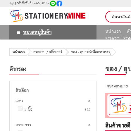
ลูกค้าสัมพันธ์ 02-668-0102
หน้าแรก
ต
หมวดหมู่สินค้า
SCHOOL ZO
หน้าแรก
กระดาษ / สติ๊กเกอร์
ซอง / อุปกรณ์เพื่อการบรรจุ
ซอง / อุ
ตัวกรอง
ซองจดหมาย
ตัวเลือก
แกน
ชิ้น
3 นิ้ว
1
สินค้าขายดี
ความยาว