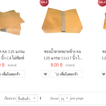
ล KA 125 แกรม
ซองน้ำตาลขยายข้าง KA
ซอ
นิ้ว C4 ไม่พิมพ์
125 แกรม 11x17 นิ้ว ไม่
12
0 ฿
8.00 ฿
พิมพ์
4.00 ฿
9.00 ฿
เพิ่มในตะกร้า
เพิ่มในตะกร้า
per page
เรียงจาก
Show