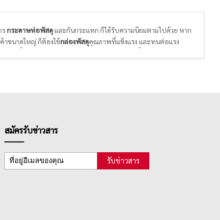
สาร
กระดาษห่อพัสดุ
และกันกระแทก ก็ได้รับความนิยมตามไปด้วย หาก
ค้าขนาดใหญ่ ก็ต้องใช้
กล่องพัสดุ
คุณภาพที่แข็งแรง และทนต่อแรง
ามตั้งใจในการบริการของธุรกิจ E-commerce นั้นๆ ยิ่งถ้าเจ้าของ
้รับความประทับใจ และจดจำแบรนด์ได้ และสุดท้ายกลับมาซื้อสินค้าใหม่
สมัครรับข่าวสาร
รับข่าวสาร