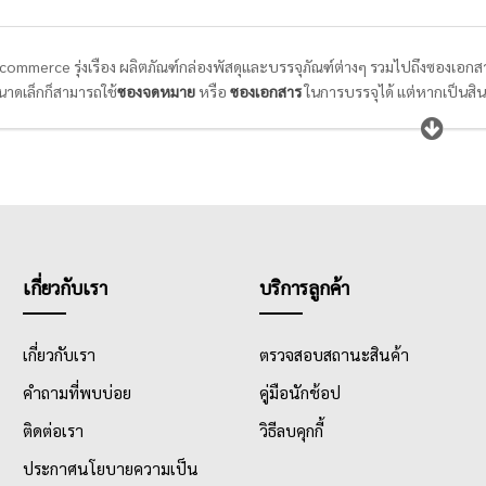
 E-commerce รุ่งเรือง ผลิตภัณฑ์กล่องพัสดุและบรรจุภัณฑ์ต่างๆ รวมไปถึงซองเอก
นาดเล็กก็สามารถใช้
ซองจดหมาย
หรือ
ซองเอกสาร
ในการบรรจุได้ แต่หากเป็นสิน
ี ในการแพ็คสินค้าส่งไปให้กับลูกค้าปลายทาง เพราะคุณภาพของหีบห่อก็บ่งบอกคว
การห่อของขวัญด้วย
กระดาษห่อของขวัญ
ที่สวยงามมีเอกลักษณ์ ก็จะทำให้ผู้รับได
ไป
เกี่ยวกับเรา
บริการลูกค้า
เกี่ยวกับเรา
ตรวจสอบสถานะสินค้า
คำถามที่พบบ่อย
คู่มือนักช้อป
ติดต่อเรา
วิธีลบคุกกี้
ประกาศนโยบายความเป็น