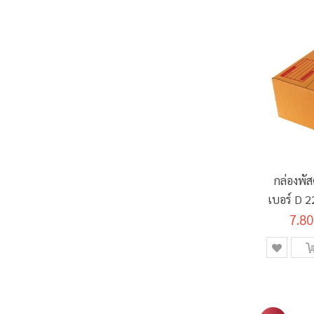
กล่องพั
เบอร์ D 2
7.80