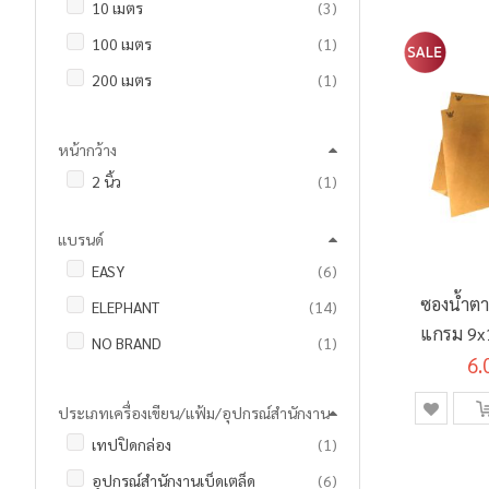
รายการ
10 เมตร
3
ชิ้น
100 เมตร
1
ชิ้น
200 เมตร
1
ชิ้น
40 หลา
1
หน้ากว้าง
ชิ้น
45 หลา
1
ชิ้น
2 นิ้ว
1
แบรนด์
รายการ
EASY
6
ซองน้ำตา
รายการ
ELEPHANT
14
แกรม 9x1
ชิ้น
NO BRAND
1
6.
ชิ้น
UNI TAPE
1
ประเภทเครื่องเขียน/แฟ้ม/อุปกรณ์สำนักงาน
ชิ้น
เทปปิดกล่อง
1
รายการ
อุปกรณ์สำนักงานเบ็ดเตล็ด
6