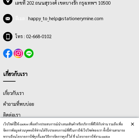
เลขที่ 202 ถนนสุรวงศ์ เขตบางรัก กรุงเทพฯ 10500
เจาะกระดาษได้หนา 50 แผ่น ในความหนา 80 แกรม และอื่นๆ อีก
มากมาย
นอกจากเรื่องความสามารถในการเจาะกระดาษของเครื่องเจาะแล้ว
อีเมล :
happy_to_help@stationerymine.com
ยังมีความแตกต่างของชนิดรูที่เจาะของตัวเครื่องเจาะอีกด้วย มีทั้ง
แบบ 1 รู, 2 รู, 4 รู, 6 รู และแบบได้ทั้ง 2 และ 4 รู พร้อม Gauge วัด
โทร : 02-668-0102
กระดาษใช้วัดเพื่อเจาะรูให้ได้ตามระยะที่ต้องการ โดยเครื่องเจาะ
กระดาษมีเส้นผ่านศูนย์กลางรูเจาะทั้งแบบ 5.50 มม. และ 6 มม. ซึ่งมี
ระยะห่างระหว่างรูเจาะ ทั้งแบบ 80 มม. หรือ 8 ซม.
เกี่ยวกับเรา
เกี่ยวกับเรา
คำถามที่พบบ่อย
ติดต่อเรา
×
เว็ปไซต์นี้ใช้ cookie เพื่อสร้างประสบการณ์นำเสนอสินค้าหรือบริการที่ดีให้กับท่าน รวมถึงเพื่อ
ประกาศนโยบายความเป็นส่วนตัว
จัดการข้อมูลส่วนบุคคลให้ท่านได้รับประสบการณ์ที่ดีในการใช้เว็ปไซต์ของเรา ทั้งนี้ท่านสามารถ
นโยบายการจัดส่ง
ทราบถึงนโยบายการใช้คุกกี้และวิธีการจัดการคุกกี้ ได้ ที่ นโยบายการใช้งาน cookie