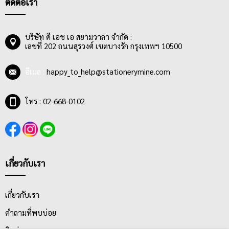
ติดต่อเรา
พลาสติก 24 นิ้ว และขนาดอื่นๆ
การเลือกไม้บรรทัดที่ดี มีดังนี้
1. สามารถตีเส้นและวัดขนาดได้อย่างเที่ยงตรง
บริษัท ดี เอช เอ สยามวาลา จำกัด :
เลขที่ 202 ถนนสุรวงศ์ เขตบางรัก กรุงเทพฯ 10500
2. มีสเกลระบุอย่างชัดเจน ทั้งสองแบบ ทั้งมิลลิเมตร เซนติเมตร และ
นิ้ว
3. วัสดุมีความแข็งแรง ทนทาน ไม่หักง่าย
อีเมล :
happy_to_help@stationerymine.com
4. มีตัวเลขและมาตราส่วนที่ถูกต้อง ชัดเจน และอ่านง่าย
5. สามารถใช้ขีดเส้น โดยลักษณะเส้นที่ขีดนั้น เสมอกันอย่างเที่ยงตรง
โทร : 02-668-0102
ตลอดทั้งเส้น
เกี่ยวกับเรา
เกี่ยวกับเรา
คำถามที่พบบ่อย