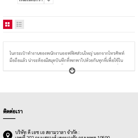
ในกระเป๋าทำงานของพนักงานออฟฟิศส่วนใหญ่ นอกจากโทรศัพท์
มือถือแล้ว น่าจะต้องมีสมุดบันทึกที่พกพาไปด้วยกันทุกที่เพื่อใช้ใน
การจดรายละเอียดต่างๆที่เกิดขึ้นในชีวิตประจำวัน หรือจดงานที่
ต้องการพกเอาไว้เตือนความจำต่างๆ ดังนั้น
ส
มุดปกแข็ง
ขนาดพอ
เหมาะ,
สมุดปกอ่อน
ลายน่ารัก,
สมุดไร้เส้นบรรทัด
ที่ให้ความอิสระใน
การเขียนและวาดภาพ,
สมุดลายตาราง
ที่ใช้ได้ทั้งการจดทั่วไปและ
การวาดตารางและการวาดภาพ และ
สมุดแพลนเนอร์ หรือไดอารี่
ที่จะ
มีปฎิทินทั้งปีให้จดบันทึกเป็นรายวัน รายเดือน เหมาะมากสำหรับคน
รักการจดบันทึกเหตุการณ์ต่างๆทุกช่วงเวลาในแต่ละปี
ติดต่อเรา
บริษัท ดี เอช เอ สยามวาลา จำกัด :
เลขที่ 202 ถนนสุรวงศ์ เขตบางรัก กรุงเทพฯ 10500