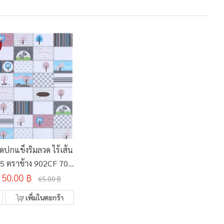
ุดปกแข็งริมลวด ไร้เส้น
5 ตราช้าง 902CF 70
50.00 ฿
แกรม 100 แผ่น
65.00 ฿
เพิ่มในตะกร้า