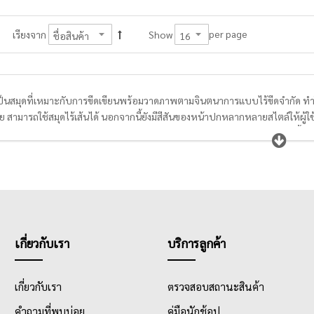
per page
เรียงจาก
Show
เป็นสมุดที่เหมาะกับการขีดเขียนพร้อมวาดภาพตามจินตนาการแบบไร้ขีดจำกัด ทำให้
 สามารถใช้สมุดไร้เส้นได้ นอกจากนี้ยังมีสีสันของหน้าปกหลากหลายสไตล์ให้ผู้ใช้
วัสดุของสมุดไร้เส้นในส่วนของหน้าปกทำจากกระดาษแข็งหุ้มกระดาษอาร์ต, เนื้อใน
พงอีกด้วย
เกี่ยวกับเรา
บริการลูกค้า
เกี่ยวกับเรา
ตรวจสอบสถานะสินค้า
คำถามที่พบบ่อย
คู่มือนักช้อป