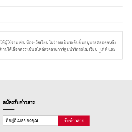
ผู้ใช้งาน เช่น น้องๆวัยเรียน ไม่ว่าจะเป็นระดับชั้นอนุบาลตลอดจนถึง
งานได้เลือกสรร เช่น สไตล์ลวดลายการ์ตูนน่ารักสดใส, เรียบ , เท่ห์ และ
กระดาษคุณภาพดี ถนอมสายตา, เย็บเข้าเล่มด้วยริมลวด อีกทั้งยังมี
สมัครรับข่าวสาร
รับข่าวสาร