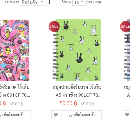
per page
เรียงจาก
Show
งริมลวด ไร้เส้น
สมุดปกแข็งริมลวด ไร้เส้น
สม
ช้าง 801CF 70
A5 ตราช้าง 901CF 70
A
0 ฿
 100 แผ่น
50.00 ฿
แกรม 100 แผ่น
65.00 ฿
65.00 ฿
เพิ่มในตะกร้า
เพิ่มในตะกร้า