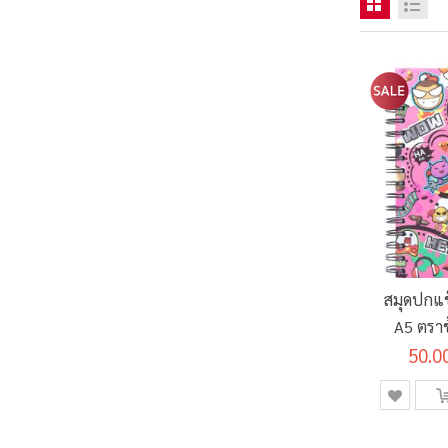
สมุดปกแข็
A5 ตรา
50.0
แกรม