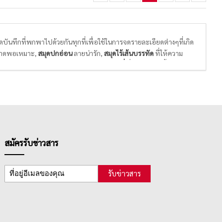
นทึกที่พกพาไปด้วยกันทุกที่เพื่อใช้ในการจดรายละเอียดต่างๆที่เกิด
าดพอเหมาะ,
สมุดปกอ่อน
ลายน่ารัก,
สมุดไร้เส้นบรรทัด
ที่ให้ความ
ละการวาดภาพ และ
สมุดแพลนเนอร์ หรือไดอารี่
ที่จะมีปฎิทินทั้งปีให้จด
าในแต่ละปี
สมัครรับข่าวสาร
รับข่าวสาร