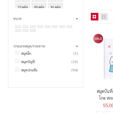
70 แผ่น
80 แผ่น
96 แผ่น
100 แผ่น
150 แผ่น
200 แผ่น
ขนาด
ประเภทสมุด/กระดาษ
ชิ้น
สมุดฉีก
1
รายการ
สมุดบัญชี
10
รายการ
สมุดปกแข็ง
94
รายการ
สมุดปกอ่อน
40
สมุดบันทึ
โกะ WM
55.0
แกร