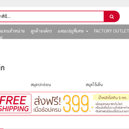
ัวแทนจำหน่าย
ลูกค้าองค์กร
แคมเปญพิเศษ
FACTORY OUTLE
NE
ึก
สมุดปกอ่อน
สมุดไร้เส้น