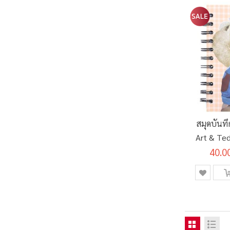
สมุดบันท
Art & Te
40.0
แผ่