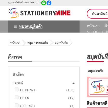
ลูกค้าสัมพันธ์ 02-668-0102
หน้าแรก
ต
หมวดหมู่สินค้า
SCHOOL ZO
หน้าแรก
สมุด / แบบฟอร์ม
สมุดบันทึก
สมุดบันท
ตัวกรอง
สมุดปกแข็ง
ตัวเลือก
แบรนด์
รายการ
ELEPHANT
150
รายการ
ELFEN
12
สินค้าขายดี
รายการ
GIFTLAND
3