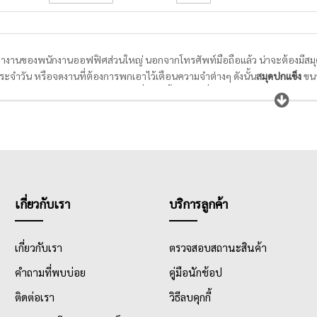
ำงานของพนักงานออฟฟิศส่วนใหญ่ นอกจากโทรศัพท์มือถือแล้ว น่าจะต้องมีสมุดบั
ประจำวัน หรือจดงานที่ต้องการพกเอาไว้เตือนความจำต่างๆ ดังนั้น
ส
มุดปกแข็ง
ขน
รเขียนและวาดภาพ,
สมุดลายตาราง
ที่ใช้ได้ทั้งการจดทั่วไปและการวาดตารางแ
รายวัน รายเดือน เหมาะมากสำหรับคนรักการจดบันทึกเหตุการณ์ต่างๆทุกช่วงเวล
เกี่ยวกับเรา
บริการลูกค้า
เกี่ยวกับเรา
ตรวจสอบสถานะสินค้า
คำถามที่พบบ่อย
คู่มือนักช้อป
ติดต่อเรา
วิธีลบคุกกี้