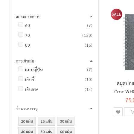
รายการ
MASTER ART
3
แกรมกระดาษ
รายการ
นัดพบเครื่องเขียน
4
รายการ
60
7
รายการ
70
120
รายการ
80
15
การเข้าเล่ม
รายการ
แบบญี่ปุ่น
7
รายการ
เย็บกี่
10
สมุดปกแ
รายการ
เย็บลวด
13
Croc WH
รายการ
ริมลวด
102
75.
จำนวนบรรจุ
20 แผ่น
28 แผ่น
30 แผ่น
40 แผ่น
50 แผ่น
60 แผ่น