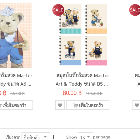
ึกริมลวด Master
สมุดบันทึกริมลวด Master
สม
ddy ขนาด A6 80
Art & Teddy ขนาด B5 80
A
0 ฿
น (คละลาย)
80.00 ฿
แผ่น
55.00 ฿
105.00 ฿
เพิ่มในตะกร้า
เพิ่มในตะกร้า
per page
เรียงจาก
Show