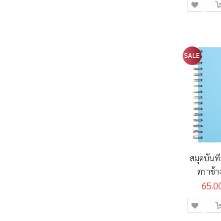
สมุดบันท
ตราช้า
65.0
ขนาด