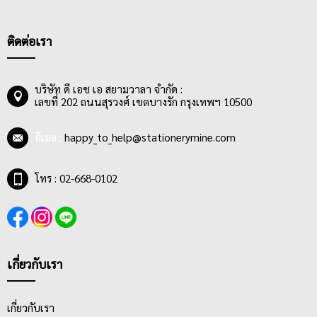
สภาพแวดล้อมภายนอก เช่น ฝุ่นละออง, กันน้ำ, รอยขีดข่วน และ
แสงแดด อีกทั้งยังเป็นมิตรต่อสิ่งแวดล้อม มีความหนาตั้งแต่ 150, 180,
400 ไมครอน และบางยี่ห้อมีคุณสมบัติพิเศษ คือ Copy Zafe
ติดต่อเรา
Antistatic เพื่อช่วยลดไฟฟ้าสถิต ตัวอักษรไม่ลอกหลุด สามารถใช้
งานได้ยาวนาน
แฟ้มกระดุมและแฟ้มตาไก่ที่เป็นที่นิยมของนักเรียน นักศึกษา และคน
บริษัท ดี เอช เอ สยามวาลา จำกัด :
เลขที่ 202 ถนนสุรวงศ์ เขตบางรัก กรุงเทพฯ 10500
วัยทำงาน จะมีทั้งแบบสีใส, แบบสีทึบ และแบบพิมพ์ลาย และมีขนาด
ตั้งแต่ A4, A5 และ F4 สามารถเลือกซื้อได้ตามความต้องการ
อีเมล :
happy_to_help@stationerymine.com
โทร : 02-668-0102
เกี่ยวกับเรา
เกี่ยวกับเรา