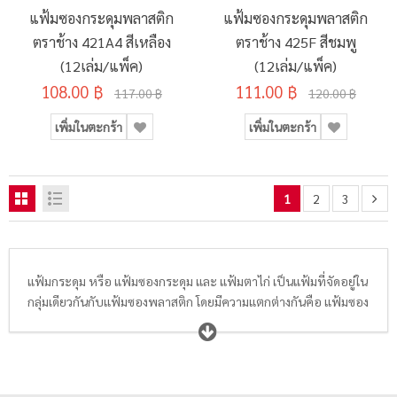
แฟ้มซองกระดุมพลาสติก
แฟ้มซองกระดุมพลาสติก
ตราช้าง 421A4 สีเหลือง
ตราช้าง 425F สีชมพู
(12เล่ม/แพ็ค)
(12เล่ม/แพ็ค)
108.00 ฿
111.00 ฿
117.00 ฿
120.00 ฿
เพิ่มในตะกร้า
เพิ่มในตะกร้า
1
2
3
แฟ้มกระดุม หรือ แฟ้มซองกระดุม และ แฟ้มตาไก่ เป็นแฟ้มที่จัดอยู่ใน
กลุ่มเดียวกันกับแฟ้มซองพลาสติก โดยมีความแตกต่างกันคือ แฟ้มซอง
กระดุมและแฟ้มซองตาไก่จะมีฝาเปิดปิดด้านบนเป็นกระดุม 1 เม็ด
หรือ 2 เม็ด หรือ เดือยตาไก่แบบเชือกพันช่วยป้องกันไม่ให้เอกสาร
หลุดร่วงออกจากตัวแฟ้ม ส่วนใหญ่แฟ้มลักษณะนี้จะผลิตจาก
พลาสติก PP ผิวเรียบ คุณภาพดี เนื้อเหนียว ไม่หัก หรือ งอง่าย ทนต่อ