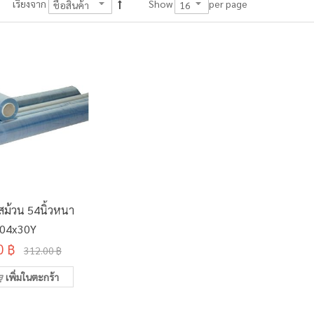
per page
เรียงจาก
Show
สม้วน 54นิ้วหนา
.04x30Y
0 ฿
312.00 ฿
เพิ่มในตะกร้า