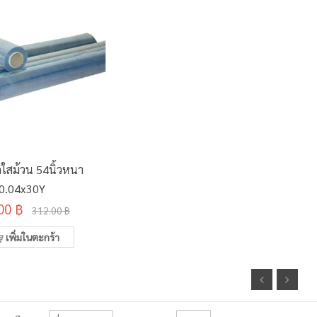
ใสม้วน 54นิ้วหนา
0.04x30Y
00 ฿
312.00 ฿
เพิ่มในตะกร้า