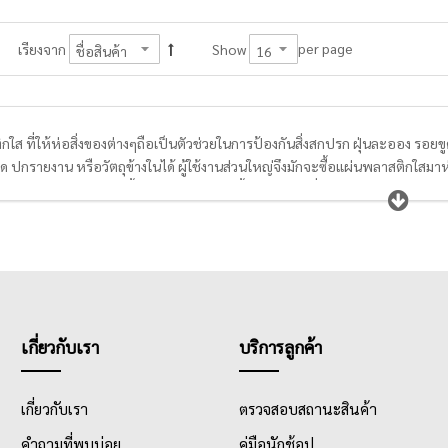
per page
เรียงจาก
Show
กใส ที่ให้ห่อสิ่งของต่างๆถือเป็นตัวช่วยในการป้องกันสิ่งสกปรก ฝุ่นละออง รอ
ด ปกรายงาน หรือวัตถุข้างในได้ ผู้ใช้งานส่วนใหญ่จึงมักจะซื้อแผ่นพลาสติกใสมาห
ไวรัสโควิดแพร่ระบาดนี้ แผ่นพลาสติกใสมีทั้งแบบแผ่นเพื่อป้องกันหน้าปกสมุด 
านสามารถเลือกใช้งานได้ตามความเหมาะสม ด้วยราคาที่ไม่แพง
เกี่ยวกับเรา
บริการลูกค้า
เกี่ยวกับเรา
ตรวจสอบสถานะสินค้า
คำถามที่พบบ่อย
คู่มือนักช้อป