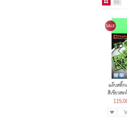
แล็บสติ๊ก
สีเขียวสะ
115.0