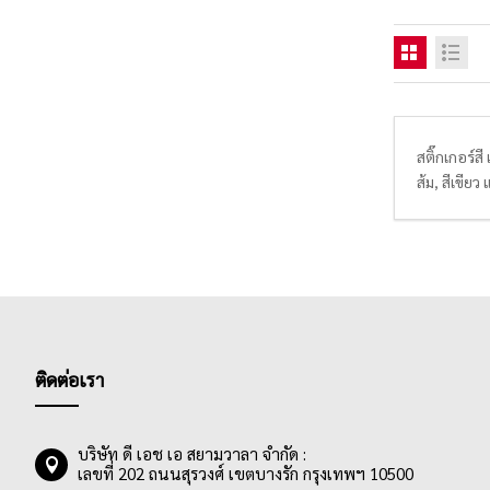
สติ๊กเกอร์ส
ส้ม, สีเขีย
และออฟไล
ติดต่อเรา
บริษัท ดี เอช เอ สยามวาลา จำกัด :
เลขที่ 202 ถนนสุรวงศ์ เขตบางรัก กรุงเทพฯ 10500