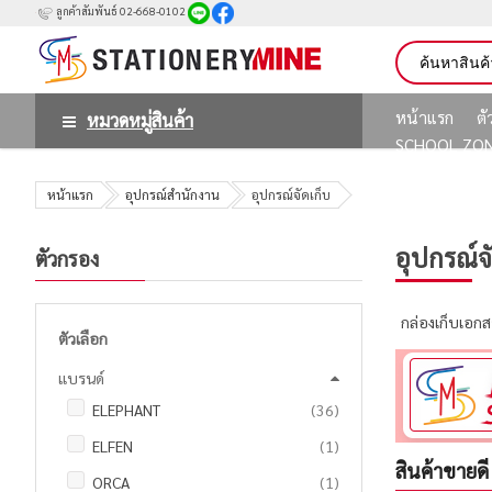
ลูกค้าสัมพันธ์ 02-668-0102
หน้าแรก
ต
หมวดหมู่สินค้า
SCHOOL ZO
หน้าแรก
อุปกรณ์สำนักงาน
อุปกรณ์จัดเก็บ
อุปกรณ์จ
ตัวกรอง
กล่องเก็บเอกส
ตัวเลือก
แบรนด์
รายการ
ELEPHANT
36
ชิ้น
ELFEN
1
สินค้าขายดี
ชิ้น
ORCA
1