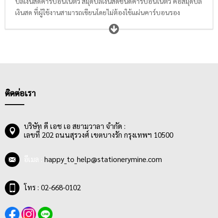
บิลเงินสดคาร์บอนในตัว สมุดบิลเงินสดชนิดคาร์บอนในตัว คือสมุดบิล
เงินสด ที่ผู้ใช้งานสามารถเขียนโดยไม่ต้องใช้แผ่นคาร์บอนรอง
กระดาษให้ยุ่งยาก สามารถให้ข้อมูลสำเนาชัดเจน สีเข้ม สีชัด ติดทน
ขณะใช้งานได้ทันที ด้วยแบบฟอร์มที่ได้มาตรฐาน ถูกต้องตามที่กฏ
หมายระบุ มีช่องกรอกข้อมูลที่ละเอียด เป็นระเบียบทำให้เข้าใจง่าย
ตัวบิลมีการเข้าเล่มแบบญี่ปุ่นทำให้การฉีกได้เรียบคมทุกแผ่น เพิ่ม
สะดวกต่อผู้ใช้งานมากขึ้น
บิลเงินสดคาร์บอนในตัวเหมาะสำหรับผู้ประกอบการ เจ้าของธุรกิจ
ติดต่อเรา
ขนาดเล็ก หรือองค์กรขนาดกลางและใหญ่ ที่มีความจำเป็นจะต้อง
ใช้ใบแจ้งหนี้ในชำระเงิน หรือออกบิลในการประกอบธุรกิจให้แก่
ลูกค้า อีกทั้งบิลเงินสดคาร์บอนในตัวมีราคาไม่แพง ทำให้ผู้ประกอบ
บริษัท ดี เอช เอ สยามวาลา จำกัด :
การสามารถซื้อใช้ได้เรื่อยๆ หากฉีกใช้หมดทุกหน้าแล้ว
เลขที่ 202 ถนนสุรวงศ์ เขตบางรัก กรุงเทพฯ 10500
อีเมล :
happy_to_help@stationerymine.com
โทร : 02-668-0102