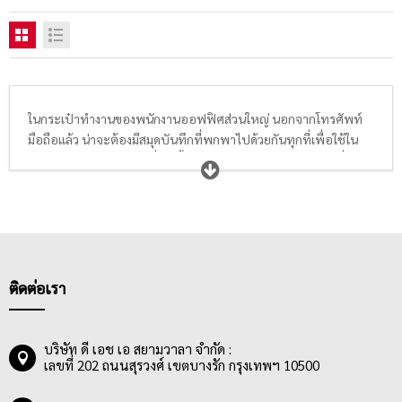
ในกระเป๋าทำงานของพนักงานออฟฟิศส่วนใหญ่ นอกจากโทรศัพท์
มือถือแล้ว น่าจะต้องมีสมุดบันทึกที่พกพาไปด้วยกันทุกที่เพื่อใช้ใน
การจดรายละเอียดต่างๆที่เกิดขึ้นในชีวิตประจำวัน หรือจดงานที่
ต้องการพกเอาไว้เตือนความจำต่างๆ ดังนั้น
ส
มุดปกแข็ง
ขนาดพอ
เหมาะ,
สมุดปกอ่อน
ลายน่ารัก,
สมุดไร้เส้นบรรทัด
ที่ให้ความอิสระใน
การเขียนและวาดภาพ,
สมุดลายตาราง
ที่ใช้ได้ทั้งการจดทั่วไปและ
การวาดตารางและการวาดภาพ และ
สมุดแพลนเนอร์ หรือไดอารี่
ที่จะ
มีปฎิทินทั้งปีให้จดบันทึกเป็นรายวัน รายเดือน เหมาะมากสำหรับคน
รักการจดบันทึกเหตุการณ์ต่างๆทุกช่วงเวลาในแต่ละปี
ติดต่อเรา
บริษัท ดี เอช เอ สยามวาลา จำกัด :
เลขที่ 202 ถนนสุรวงศ์ เขตบางรัก กรุงเทพฯ 10500