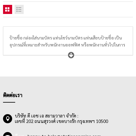
ป้ายชื่อ กล่องใส่นามบัตร แท่นโชว์นามบัตร แท่นเสียบป้ายชื่อ เป็น
อุปกรณ์ที่เหมาะสำหรับพนักงานออฟฟิศ หรือพนักงานทั่วไปในการ
รักษาและจัดเก็บบัตรพนักงานหรือนามบัตรของตัวเองให้คงสภาพดี
โดยปราศจากฝุ่นละอองหรือปัจจัยภายนอกอื่นๆ อีกทั้งยังมีราคาที่
ย่อมเยาว์ และผลิตจากวัสดุคุณภาพดี
ติดต่อเรา
บริษัท ดี เอช เอ สยามวาลา จำกัด :
เลขที่ 202 ถนนสุรวงศ์ เขตบางรัก กรุงเทพฯ 10500