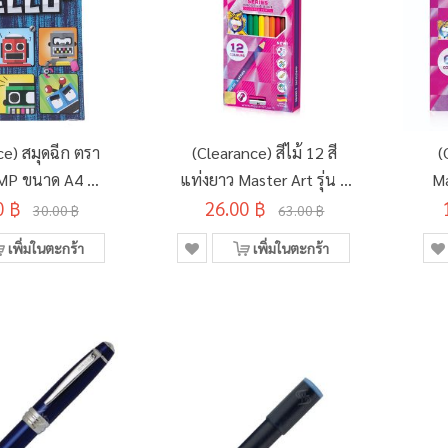
ce) สมุดฉีก ตรา
(Clearance) สีไม้ 12 สี
(
 FMP ขนาด A4 70
แท่งยาว Master Art รุ่น S
Ma
0 ฿
ม 50 แผ่น
Series (SD273156)
26.00 ฿
30.00 ฿
63.00 ฿
D134495)
เพิ่มในตะกร้า
เพิ่มในตะกร้า