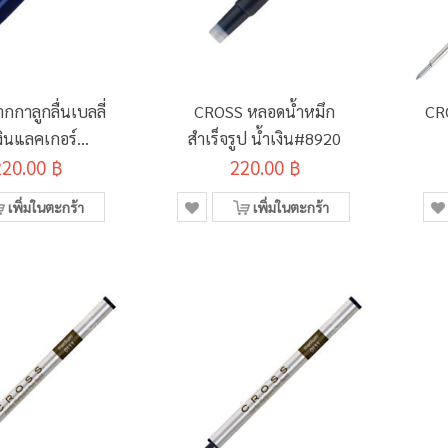
กาลูกลื่นเบลลี่
CROSS หลอดน้ำหมึก
CRO
เงินแลคเกอร์
สำเร็จรูป น้ำเงิน#8920
T0452-12
220.00 ฿
220.00 ฿
เพิ่มในตะกร้า
เพิ่มในตะกร้า