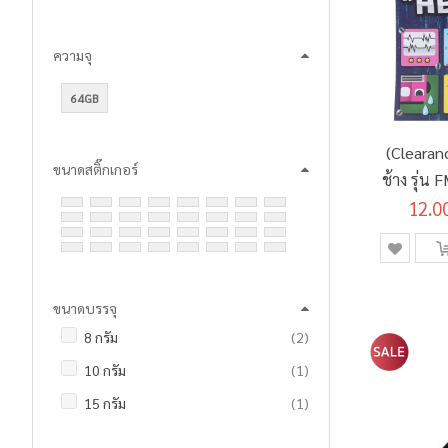
รายการ
0.05 มม.
3
ความจุ
ชิ้น
0.1 มม.
1
ชิ้น
0.15 มม.
1
64GB
รายการ
0.2 มม.
3
(Clearan
รายการ
0.29 มม.
6
ขนาดสติ๊กเกอร์
ช้าง รุ่น
รายการ
0.3 มม.
3
12.0
แกร
ชิ้น
0.35 มม.
1
(S
รายการ
0.38 มม.
17
รายการ
0.4 มม.
2
ขนาดบรรจุ
ชิ้น
0.45 มม.
1
รายการ
8 กรัม
2
รายการ
0.5 มม.
141
ชิ้น
10 กรัม
1
รายการ
0.7 มม.
113
ชิ้น
15 กรัม
1
รายการ
0.8 มม.
4
ชิ้น
21 กรัม
1