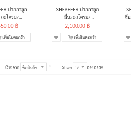
ER ปากกาลูก
SHEAFFER ปากกาลูก
S
น100โครม/
ลื่น300โครม/
ซึ
2934051-30
550.00 ฿
ทอง#E2934251
2,100.00 ฿
เพิ่มในตะกร้า
เพิ่มในตะกร้า
per page
เรียงจาก
Show