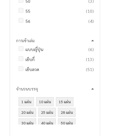
รายการ
50
3
รายการ
กระเป๋าดินสอ
7
รายการ
ผ้าใบแคนวาส
5
รายการ
FABRIANO
28
รายการ
55
10
รายการ
กล่องเก็บเอกสาร
3
รายการ
พู่กันและแปรงระบายสี
42
ชิ้น
FLAMINGO
1
รายการ
56
4
รายการ
กาวแท่ง
6
รายการ
มาร์กเกอร์วาดภาพ
5
ชิ้น
Fuji
1
รายการ
60
36
รายการ
กาวน้ำ
4
รายการ
สมุดวาดภาพและระบายสี
18
ชิ้น
GATEWAY
1
การเข้าเล่ม
รายการ
70
174
ชิ้น
กาวร้อน
1
รายการ
สีชอล์คน้ำมัน
11
รายการ
GIFTLAND
3
รายการ
แบบญี่ปุ่น
6
รายการ
75
3
รายการ
กาวลาเท๊กซ์
4
รายการ
สีเทียน
14
รายการ
HORSE
27
รายการ
เย็บกี่
13
รายการ
80
22
รายการ
ขี้ผึ้งนับแบงค์
2
รายการ
สีน้ำ
20
รายการ
HP
231
รายการ
เย็บลวด
51
รายการ
90
2
รายการ
คลิปดำ
12
รายการ
สีน้ำมัน
50
รายการ
ILLUMIX
58
รายการ
ริมลวด
98
รายการ
100
10
รายการ
คลิปบอร์ด
6
รายการ
สีเบ็ดเตล็ด
3
รายการ
Lefranc Bourgeois
46
จำนวนบรรจุ
รายการ
สันกาว
5
ชิ้น
120
1
รายการ
คัตเตอร์และใบมีด
33
รายการ
สีโปสเตอร์
9
รายการ
Liquitex
57
รายการ
Mikro Ned
24
รายการ
150
4
1 แผ่น
10 แผ่น
15 แผ่น
รายการ
เครื่องคิดเลข
10
รายการ
สีเมจิก
3
รายการ
Logitech
42
รายการ
200
21
20 แผ่น
25 แผ่น
28 แผ่น
รายการ
เครื่องเจาะ
20
รายการ
สีอะคริลิค
30
รายการ
IQ BRAND
4
ชิ้น
250
1
รายการ
เครื่องเย็บ
51
30 แผ่น
40 แผ่น
50 แผ่น
รายการ
สื่อผสม
95
รายการ
KIOKU
26
รายการ
280
5
รายการ
เครื่องถอนลวด
2
60 แผ่น
64 แผ่น
70 แผ่น
รายการ
อุปกรณ์ศิลปะอื่นๆ
2