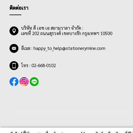
รายการ
ปากกาผู้บริหาร
72
รายการ
ใบส่งของธรรมดา
6
ชิ้น
PAPERMATE
1
ติดต่อเรา
รายการ
ปากกาไมโครสเกล
8
ชิ้น
แผ่นพลาสติกใส
1
รายการ
PENTEL
6
รายการ
ปากกาลบคำผิด / เทปลบคำผิด
43
รายการ
สมุดฉีก
41
ชิ้น
PILOT
1
บริษัท ดี เอช เอ สยามวาลา จำกัด :
ชิ้น
ปากกาลบได้
1
รายการ
สมุดบัญชี
13
เลขที่ 202 ถนนสุรวงศ์ เขตบางรัก กรุงเทพฯ 10500
รายการ
QUANTUM
252
รายการ
ปากกาลูกลื่น
127
รายการ
สมุดปกแข็ง
91
รายการ
REEVES
6
อีเมล :
happy_to_help@stationerymine.com
รายการ
ปากกาไวท์บอร์ด
7
รายการ
สมุดปกอ่อน
80
รายการ
RENAISSANCE
252
รายการ
ปากกาไฮไลท์
13
รายการ
อุปกรณ์เพื่อการบรรจุ
10
รายการ
Ricoh
12
โทร : 02-668-0102
รายการ
ป้ายสติ๊กเกอร์
78
รายการ
ROBIN
3
ชิ้น
แผ่นรองตัด
1
รายการ
ROTO
2
รายการ
ฟิล์มเคลือบบัตร
8
รายการ
SAKURA
4
รายการ
แฟ้มแขวน
14
รายการ
Samsung
2
รายการ
แฟ้มคอมพิวเตอร์
2
ชิ้น
SANKO
1
รายการ
แฟ้มซอง
40
ชิ้น
SCOTCH
1
รายการ
แฟ้มสะสมผลงาน
25
รายการ
SHEAFFER
26