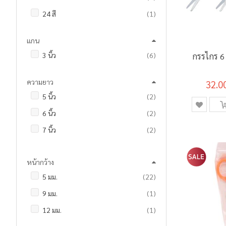
ชิ้น
24 สี
1
แกน
รายการ
3 นิ้ว
6
กรรไกร 6 
ความยาว
32.0
รายการ
5 นิ้ว
2
รายการ
6 นิ้ว
2
รายการ
7 นิ้ว
2
รายการ
8 นิ้ว
2
หน้ากว้าง
ชิ้น
9 นิ้ว
1
รายการ
5 มม.
22
รายการ
6 เมตร
16
ชิ้น
9 มม.
1
รายการ
20 หลา
7
ชิ้น
12 มม.
1
ชิ้น
40 หลา
1