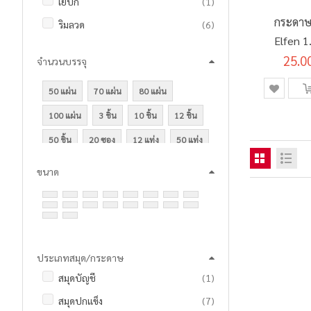
ชิ้น
เย็บกี่
1
รายการ
เครื่องเย็บ
7
กระดาษ
รายการ
ริมลวด
6
Elfen 1.
รายการ
ซองเอนกประสงค์
2
นีออน 3
25.0
จำนวนบรรจุ
รายการ
ดินสอ
7
รายการ
ดินสอกด และ ไส้ดินสอ
2
50 แผ่น
70 แผ่น
80 แผ่น
รายการ
เทปกาวสองหน้า
3
100 แผ่น
3 ชิ้น
10 ชิ้น
12 ชิ้น
ชิ้น
เทปปิดกล่อง
1
50 ชิ้น
20 ซอง
12 แท่ง
50 แท่ง
ชิ้น
เทปใส
1
1000 ตัว
1 โหล
ขนาด
ชิ้น
แท่นตัดเทป
1
ชิ้น
ปากกาเจล
1
รายการ
ปากกาลบคำผิด / เทปลบคำผิด
21
รายการ
ปากกาลูกลื่น
3
ประเภทสมุด/กระดาษ
รายการ
ปากกาไฮไลท์
2
ชิ้น
สมุดบัญชี
1
รายการ
ป้ายสติ๊กเกอร์
2
รายการ
สมุดปกแข็ง
7