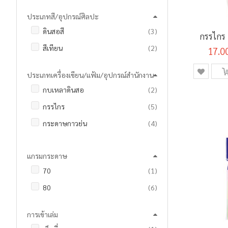
รายการ
18 มม.
2
ประเภทสี/อุปกรณ์ศิลปะ
รายการ
24 มม.
2
รายการ
ดินสอสี
3
ชิ้น
36 มม.
1
กรรไกร เ
รายการ
สีเทียน
2
17.0
รายการ
48 มม.
3
ประเภทเครื่องเขียน/แฟ้ม/อุปกรณ์สำนักงาน
รายการ
กบเหลาดินสอ
2
รายการ
กรรไกร
5
รายการ
กระดาษกาวย่น
4
ชิ้น
กระดาษโน๊ต
1
แกรมกระดาษ
ชิ้น
กระดาษโน้ตแถบกาว
1
ชิ้น
70
1
ชิ้น
ขี้ผึ้งนับแบงค์
1
รายการ
80
6
รายการ
คลิปดำ
5
รายการ
คัตเตอร์และใบมีด
9
การเข้าเล่ม
ชิ้น
เครื่องเจาะ
1