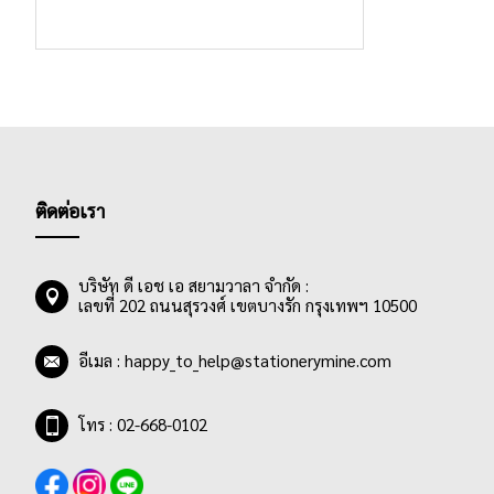
ชิ้น
แผ่นรองตัด
1
ชิ้น
ฟิล์มเคลือบบัตร
1
รายการ
แฟ้มแขวน
2
รายการ
แฟ้มซอง
3
รายการ
แฟ้มสะสมผลงาน
2
รายการ
แฟ้มสันกว้าง
6
ติดต่อเรา
รายการ
แฟ้มสันแคบ
2
รายการ
แฟ้มห่วง
3
บริษัท ดี เอช เอ สยามวาลา จำกัด :
รายการ
ยางลบ
6
เลขที่ 202 ถนนสุรวงศ์ เขตบางรัก กรุงเทพฯ 10500
รายการ
ลวดเย็บ
3
อีเมล :
happy_to_help@stationerymine.com
รายการ
ลวดเสียบ
2
ชิ้น
อุปกรณ์เข้าเล่ม
1
โทร : 02-668-0102
รายการ
อุปกรณ์จัดเอกสาร
3