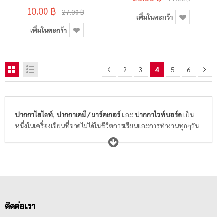
10.00 ฿
27.00 ฿
เพิ่มในตะกร้า
เพิ่มในตะกร้า
2
3
4
5
6
ปากกาไฮไลท์
,
ปากกาเคมี / มาร์คเกอร์
และ
ปากกาไวท์บอร์ด
เป็น
หนึ่งในเครื่องเขียนที่ขาดไม่ได้ในชีวิตการเรียนและการทำงานทุกๆวัน
ของเรา ปากกาไฮไลท์หรือปากกาเน้นข้อความช่วยให้การจดบันทึก
ใจความสำคัญต่างๆของนักเรียนนักศึกษามองเห็นได้ชัด จดจำง่ายด้วย
สีสันสะท้อนแสงสะดุดตา ส่วนปากกาเคมีหรือปากกามาร์คเกอร์ ทั้ง
หัวเดียวและ 2 หัวใช้สำหรับการเขียนข้อความบนกล่องพัสดุ ถุง
พลาสติก หีบห่อ หรือบนพื้นผิวต่างๆ สีของปากกาส่วนใหญ่จะมี
สีน้ำเงิน สีแดง สีดำ น้ำหมึกติดแน่น ทนนานถาวร ลบออกไม่ได้ ในขณะ
ที่ปากกาไวท์บอร์ดเป็นปากกาที่ใช้เขียนบนกระดานไวท์บอร์ดสีขาว
ติดต่อเรา
ในห้องเรียนหรือห้องประชุม สามารถลบออกได้ง่ายด้วยแปรงลบกระ