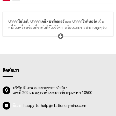
ปากกาไฮไลท์
,
ปากกาเคมี / มาร์คเกอร์
และ
ปากกาไวท์บอร์ด
เป็น
หนึ่งในเครื่องเขียนที่ขาดไม่ได้ในชีวิตการเรียนและการทำงานทุกๆวัน
ของเรา ปากกาไฮไลท์หรือปากกาเน้นข้อความช่วยให้การจดบันทึก
ใจความสำคัญต่างๆของนักเรียนนักศึกษามองเห็นได้ชัด จดจำง่ายด้วย
สีสันสะท้อนแสงสะดุดตา ส่วนปากกาเคมีหรือปากกามาร์คเกอร์ ทั้ง
หัวเดียวและ 2 หัวใช้สำหรับการเขียนข้อความบนกล่องพัสดุ ถุง
พลาสติก หีบห่อ หรือบนพื้นผิวต่างๆ สีของปากกาส่วนใหญ่จะมี
สีน้ำเงิน สีแดง สีดำ น้ำหมึกติดแน่น ทนนานถาวร ลบออกไม่ได้ ในขณะ
ที่ปากกาไวท์บอร์ดเป็นปากกาที่ใช้เขียนบนกระดานไวท์บอร์ดสีขาว
ติดต่อเรา
ในห้องเรียนหรือห้องประชุม สามารถลบออกได้ง่ายด้วยแปรงลบกระ
ดานหรือน้ำยาทำความสะอาดไวท์บอร์ดโดยเฉพาะ
บริษัท ดี เอช เอ สยามวาลา จำกัด :
เลขที่ 202 ถนนสุรวงศ์ เขตบางรัก กรุงเทพฯ 10500
อีเมล :
happy_to_help@stationerymine.com