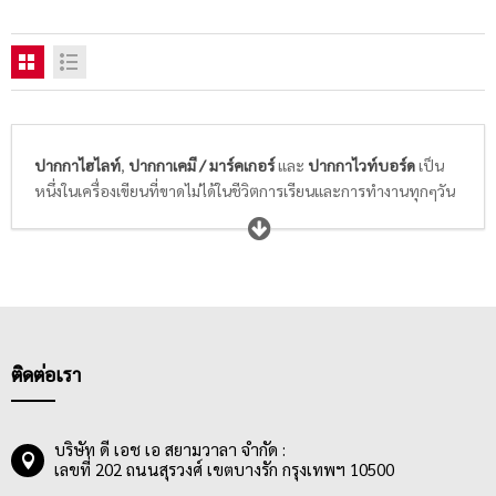
ปากกาไฮไลท์
,
ปากกาเคมี / มาร์คเกอร์
และ
ปากกาไวท์บอร์ด
เป็น
หนึ่งในเครื่องเขียนที่ขาดไม่ได้ในชีวิตการเรียนและการทำงานทุกๆวัน
ของเรา ปากกาไฮไลท์หรือปากกาเน้นข้อความช่วยให้การจดบันทึก
ใจความสำคัญต่างๆของนักเรียนนักศึกษามองเห็นได้ชัด จดจำง่ายด้วย
สีสันสะท้อนแสงสะดุดตา ส่วนปากกาเคมีหรือปากกามาร์คเกอร์ ทั้ง
หัวเดียวและ 2 หัวใช้สำหรับการเขียนข้อความบนกล่องพัสดุ ถุง
พลาสติก หีบห่อ หรือบนพื้นผิวต่างๆ สีของปากกาส่วนใหญ่จะมี
สีน้ำเงิน สีแดง สีดำ น้ำหมึกติดแน่น ทนนานถาวร ลบออกไม่ได้ ในขณะ
ที่ปากกาไวท์บอร์ดเป็นปากกาที่ใช้เขียนบนกระดานไวท์บอร์ดสีขาว
ติดต่อเรา
ในห้องเรียนหรือห้องประชุม สามารถลบออกได้ง่ายด้วยแปรงลบกระ
ดานหรือน้ำยาทำความสะอาดไวท์บอร์ดโดยเฉพาะ
บริษัท ดี เอช เอ สยามวาลา จำกัด :
เลขที่ 202 ถนนสุรวงศ์ เขตบางรัก กรุงเทพฯ 10500