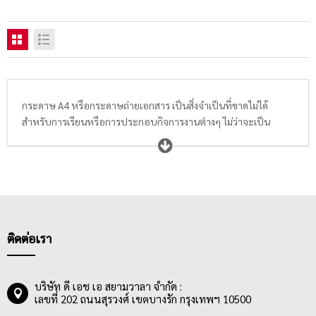
กระดาษ A4 หรือกระดาษถ่ายเอกสาร เป็นสิ่งจำเป็นที่ขาดไม่ได้
สำหรับการเรียนหรือการประกอบกิจการงานต่างๆ ไม่ว่าจะเป็น
โรงเรียน มหาวิทยาลัย สถาบันการศึกษา, ธุรกิจโรงพิมพ์, สำนักงาน,
หน่วยงานราชการ หรือธุรกิจอื่นๆ จำเป็นต้องใช้กระดาษในการพิมพ์
ข้อมูล หรือถ่ายเอกสารทั้งสิ้น จึงทำให้กระดาษพิมพ์ กระดาษถ่าย
เอกสาร โดยเฉพาะขนาด A4 ถือเป็นสินค้าที่มีความต้องการเป็นอย่าง
มาก ในท้องตลาด มีกระดาษ A4 หลากหลายแบรนด์ และหลายระดับ
ราคาให้เลือกซื้อ ผู้ใช้ควรเลือกซื้อกระดาษ A4 ที่มีเนื้อกระดาษ
คุณภาพดี สีขาว เนียนเรียบ สามารถใช้งานได้ทั้ง 2 ด้าน มีความหนา
ติดต่อเรา
หรือแกรมกระดาษที่เหมาะสม โดยกระดาษ 70-80 แกรม เหมาะกับ
งานเขียน งานพิมพ์ หรืองานถ่ายเอกสาร สามารถพิมพ์งานได้ โดยสีน้ำ
หมึกติดคมชัด น้ำหมึกไม่ทะลุไปอีกด้านของกระดาษ ทำให้งานพิมพ์
บริษัท ดี เอช เอ สยามวาลา จำกัด :
เลขที่ 202 ถนนสุรวงศ์ เขตบางรัก กรุงเทพฯ 10500
หรืองานถ่ายเอกสารสะอาด เรียบร้อย อ่านข้อความได้ชัดเจน