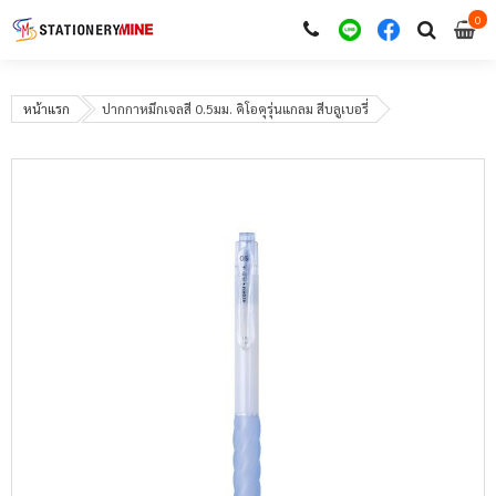
0
i
0
หน้าแรก
ปากกาหมึกเจลสี 0.5มม. คิโอคุรุ่นแกลม สีบลูเบอรี่