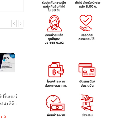
ปริ้นเตอร์
ตลับหมึกพิมพ์เลเซอร์
ตลับหมึกเ
1A) สีฟ้า
Earth Toner รุ่น TN-
HP 651A
2280/2260/2060
0 ฿
450.00 ฿
21,
495.00 ฿